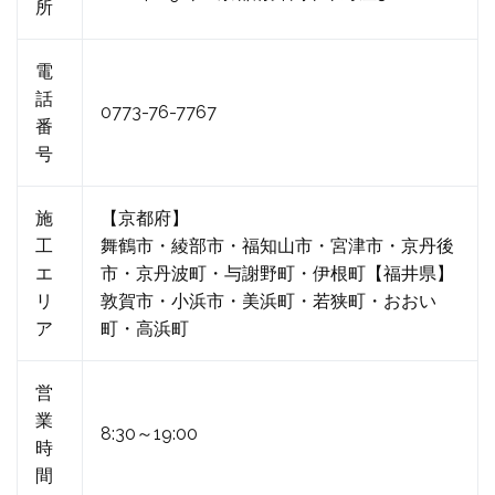
所
電
話
0773-76-7767
番
号
施
【京都府】
工
舞鶴市・綾部市・福知山市・宮津市・京丹後
エ
市・京丹波町・与謝野町・伊根町【福井県】
リ
敦賀市・小浜市・美浜町・若狭町・おおい
ア
町・高浜町
営
業
8:30～19:00
時
間