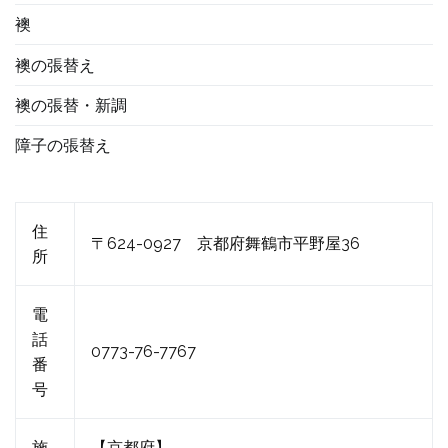
襖
襖の張替え
襖の張替・新調
障子の張替え
住
〒624-0927 京都府舞鶴市平野屋36
所
電
話
0773-76-7767
番
号
施
【京都府】