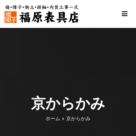
内
容
を
ス
福原表具店
襖 ふすま 障子 張替え 新調 京都 舞鶴
キ
ッ
プ
京からかみ
ホーム
京からかみ