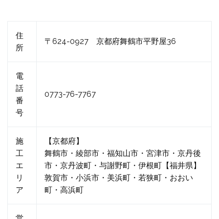
住
〒624-0927 京都府舞鶴市平野屋36
所
電
話
0773-76-7767
番
号
施
【京都府】
工
舞鶴市・綾部市・福知山市・宮津市・京丹後
エ
市・京丹波町・与謝野町・伊根町【福井県】
リ
敦賀市・小浜市・美浜町・若狭町・おおい
ア
町・高浜町
営