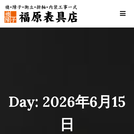
内
容
を
ス
福原表具店
襖 ふすま 障子 張替え 新調 京都 舞鶴
キ
ッ
プ
Day:
2026年6月15
日