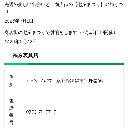
先週の楽しい出会いと、商店街の【七夕まつり】の飾りつ
け
2026年7月1日
商店街の七夕まつりで射的をします（7月4日(土)開催）
2026年6月22日
福原表具店
住
〒624-0927 京都府舞鶴市平野屋36
所
電
話
0773-76-7767
番
号