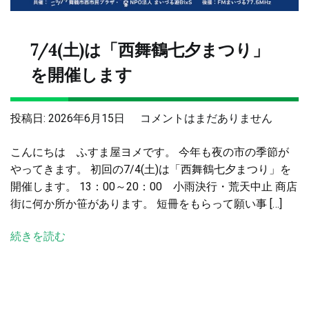
7/4(土)は「西舞鶴七夕まつり」
を開催します
7/4(土)
投稿日:
2026年6月15日
コメントはまだありません
は
こんにちは ふすま屋ヨメです。 今年も夜の市の季節が
「西
やってきます。 初回の7/4(土)は「西舞鶴七夕まつり」を
舞
開催します。 13：00～20：00 小雨決行・荒天中止 商店
鶴
街に何か所か笹があります。 短冊をもらって願い事 […]
七
夕
続きを読む
ま
つ
り」
を
開