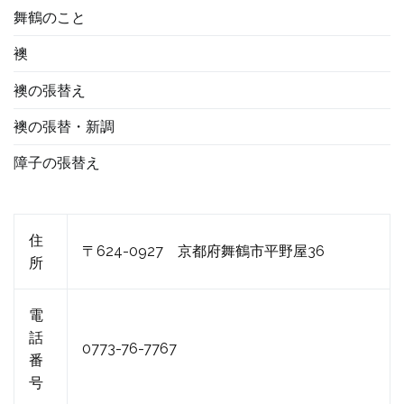
舞鶴のこと
襖
襖の張替え
襖の張替・新調
障子の張替え
住
〒624-0927 京都府舞鶴市平野屋36
所
電
話
0773-76-7767
番
号