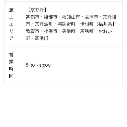
施
【京都府】
工
舞鶴市・綾部市・福知山市・宮津市・京丹後
エ
市・京丹波町・与謝野町・伊根町【福井県】
リ
敦賀市・小浜市・美浜町・若狭町・おおい
ア
町・高浜町
営
業
8:30～19:00
時
間