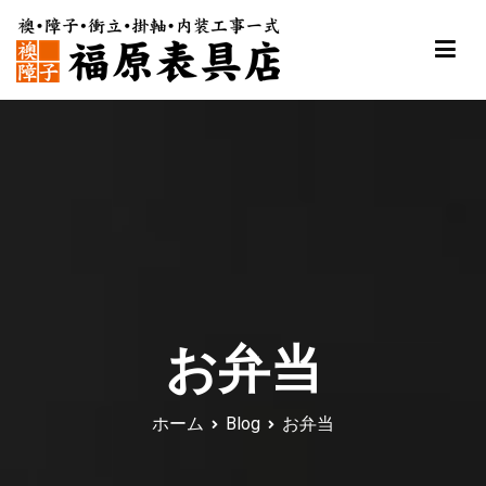
内
容
を
ス
福原表具店
襖 ふすま 障子 張替え 新調 京都 舞鶴
キ
ッ
プ
お弁当
ホーム
Blog
お弁当