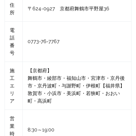
住
〒624-0927 京都府舞鶴市平野屋36
所
電
話
0773-76-7767
番
号
施
【京都府】
工
舞鶴市・綾部市・福知山市・宮津市・京丹後
エ
市・京丹波町・与謝野町・伊根町【福井県】
リ
敦賀市・小浜市・美浜町・若狭町・おおい
ア
町・高浜町
営
業
8:30～19:00
時