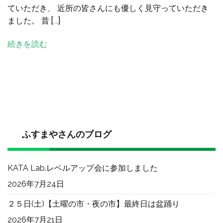
ていただき、 近所の皆さんにも優しく見守っていただき
１
ました。 昔 […]
６
年
続きを読む
目
ス
タ
ー
ト
へ
の
ふすまやさんのブログ
KATA Lab.レベルアップ会に参加しました
2026年7月24日
２５日(土)【土曜の市・夜の市】最終日は盆踊り
2026年7月21日