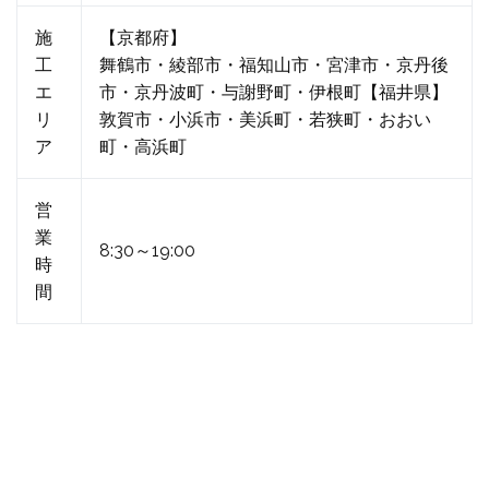
施
【京都府】
工
舞鶴市・綾部市・福知山市・宮津市・京丹後
エ
市・京丹波町・与謝野町・伊根町【福井県】
リ
敦賀市・小浜市・美浜町・若狭町・おおい
ア
町・高浜町
営
業
8:30～19:00
時
間