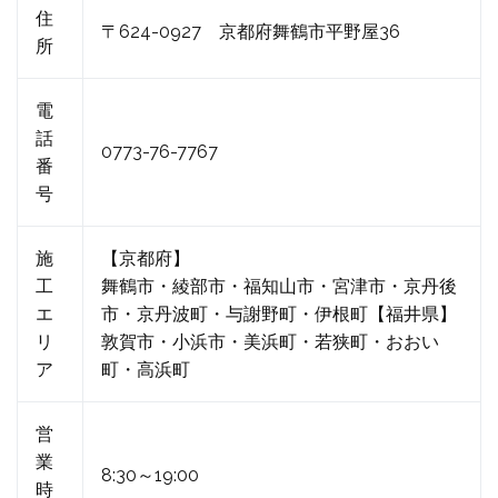
住
〒624-0927 京都府舞鶴市平野屋36
所
電
話
0773-76-7767
番
号
施
【京都府】
工
舞鶴市・綾部市・福知山市・宮津市・京丹後
エ
市・京丹波町・与謝野町・伊根町【福井県】
リ
敦賀市・小浜市・美浜町・若狭町・おおい
ア
町・高浜町
営
業
8:30～19:00
時