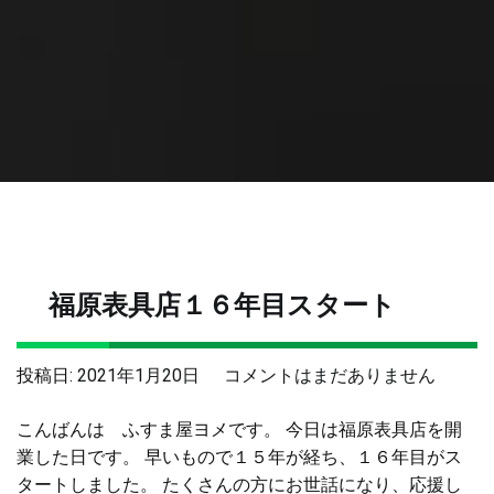
福原表具店１６年目スタート
福
投稿日:
2021年1月20日
コメントはまだありません
原
こんばんは ふすま屋ヨメです。 今日は福原表具店を開
表
業した日です。 早いもので１５年が経ち、１６年目がス
具
タートしました。 たくさんの方にお世話になり、応援し
店