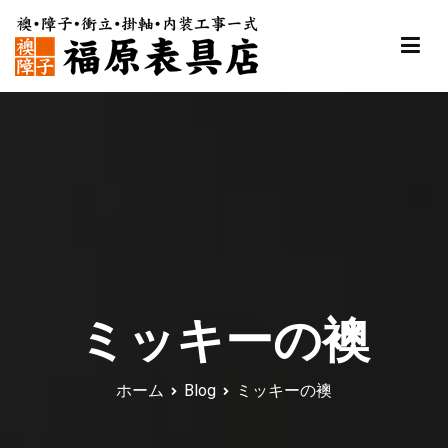
内
容
を
ス
福原表具店
襖 ふすま 障子 張替え 新調 京都 舞鶴
キ
ッ
プ
ミッキーの襖
ホーム
Blog
ミッキーの襖