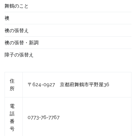
舞鶴のこと
襖
襖の張替え
襖の張替・新調
障子の張替え
住
〒624-0927 京都府舞鶴市平野屋36
所
電
話
0773-76-7767
番
号