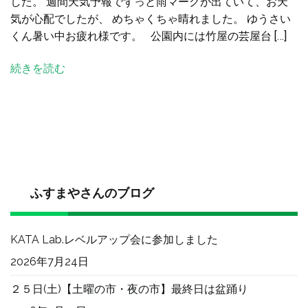
した。 週間天気予報でずっと雨マークが出ていて、お天
る
気が心配でしたが、 めちゃくちゃ晴れました。 ゆうさい
田
くん暑い中お疲れ様です。 公園内には竹屋の芸屋台 […]
辺
城
続きを読む
ま
つ
り
が
開
催
さ
れ
ふすまやさんのブログ
ま
し
KATA Lab.レベルアップ会に参加しました
た
へ
2026年7月24日
の
２５日(土)【土曜の市・夜の市】最終日は盆踊り