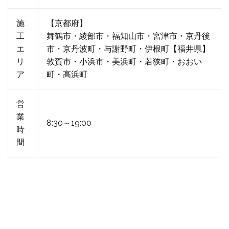
施
【京都府】
工
舞鶴市・綾部市・福知山市・宮津市・京丹後
エ
市・京丹波町・与謝野町・伊根町【福井県】
リ
敦賀市・小浜市・美浜町・若狭町・おおい
ア
町・高浜町
営
業
8:30～19:00
時
間