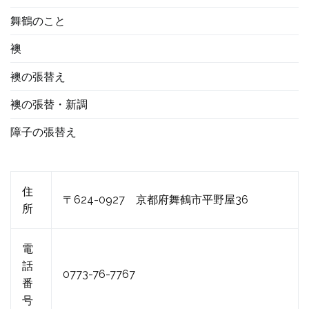
舞鶴のこと
襖
襖の張替え
襖の張替・新調
障子の張替え
住
〒624-0927 京都府舞鶴市平野屋36
所
電
話
0773-76-7767
番
号