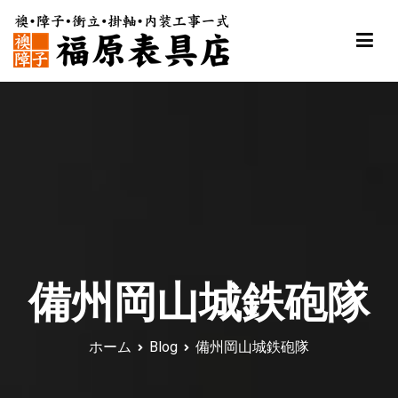
内
容
を
ス
福原表具店
襖 ふすま 障子 張替え 新調 京都 舞鶴
キ
ッ
プ
備州岡山城鉄砲隊
ホーム
Blog
備州岡山城鉄砲隊