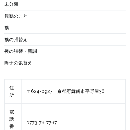
未分類
舞鶴のこと
襖
襖の張替え
襖の張替・新調
障子の張替え
住
〒624-0927 京都府舞鶴市平野屋36
所
電
話
0773-76-7767
番