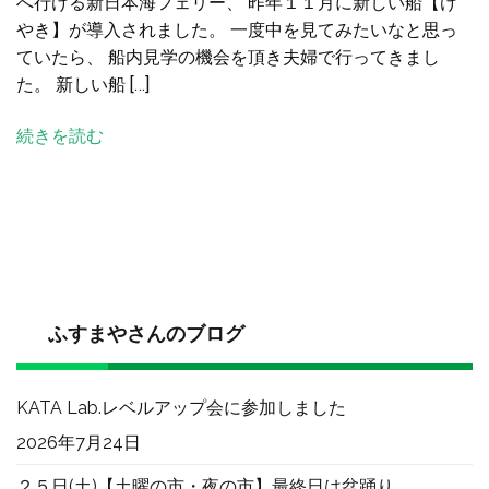
へ行ける新日本海フェリー、 昨年１１月に新しい船【け
海
やき】が導入されました。 一度中を見てみたいなと思っ
フ
ていたら、 船内見学の機会を頂き夫婦で行ってきまし
ェ
た。 新しい船 […]
リ
ー
続きを読む
の
新
し
い
船
を
見
せ
ふすまやさんのブログ
て
頂
KATA Lab.レベルアップ会に参加しました
き
ま
2026年7月24日
し
２５日(土)【土曜の市・夜の市】最終日は盆踊り