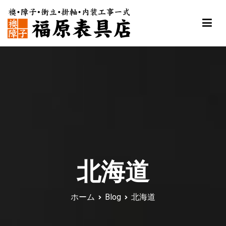
内
容
を
ス
福原表具店
襖 ふすま 障子 張替え 新調 京都 舞鶴
キ
ッ
プ
北海道
ホーム
Blog
北海道