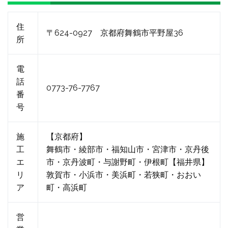
住
〒624-0927 京都府舞鶴市平野屋36
所
電
話
0773-76-7767
番
号
施
【京都府】
工
舞鶴市・綾部市・福知山市・宮津市・京丹後
エ
市・京丹波町・与謝野町・伊根町【福井県】
リ
敦賀市・小浜市・美浜町・若狭町・おおい
ア
町・高浜町
営