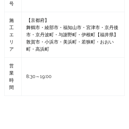
号
施
【京都府】
工
舞鶴市・綾部市・福知山市・宮津市・京丹後
エ
市・京丹波町・与謝野町・伊根町【福井県】
リ
敦賀市・小浜市・美浜町・若狭町・おおい
ア
町・高浜町
営
業
8:30～19:00
時
間