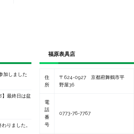
福原表具店
に参加しました
住
〒624-0927 京都府舞鶴市平
所
野屋36
市】最終日は盆
電
話
0773-76-7767
番
号
終わりました。