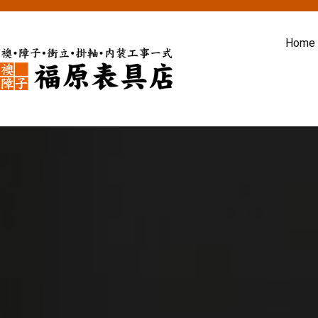
内
容
Home
を
ス
福原表具店
襖 ふすま 障子 張替え 新調 京
キ
ッ
プ