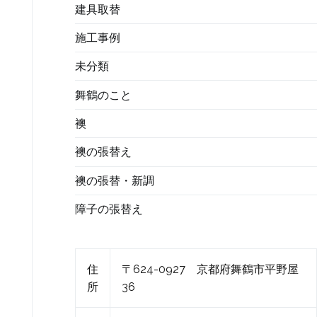
建具取替
施工事例
未分類
舞鶴のこと
襖
襖の張替え
襖の張替・新調
障子の張替え
住
〒624-0927 京都府舞鶴市平野屋
所
36