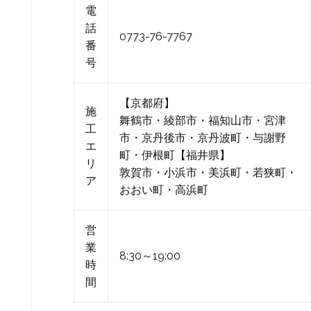
電
話
0773-76-7767
番
号
【京都府】
施
舞鶴市・綾部市・福知山市・宮津
工
市・京丹後市・京丹波町・与謝野
エ
町・伊根町【福井県】
リ
敦賀市・小浜市・美浜町・若狭町・
ア
おおい町・高浜町
営
業
8:30～19:00
時
間