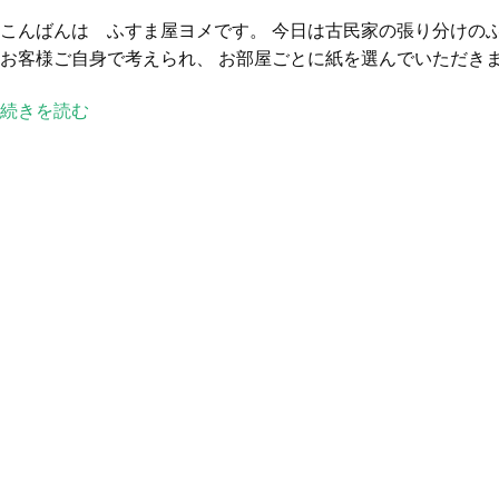
民
こんばんは ふすま屋ヨメです。 今日は古民家の張り分けの
家
お客様ご自身で考えられ、 お部屋ごとに紙を選んでいただきまし
の
張
続きを読む
り
分
け
の
ふ
す
ま
へ
の