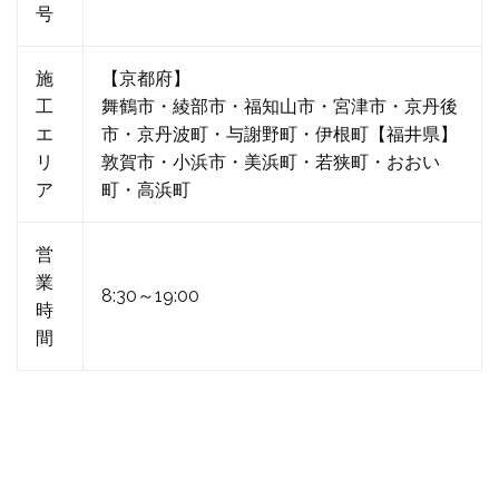
号
施
【京都府】
工
舞鶴市・綾部市・福知山市・宮津市・京丹後
エ
市・京丹波町・与謝野町・伊根町【福井県】
リ
敦賀市・小浜市・美浜町・若狭町・おおい
ア
町・高浜町
営
業
8:30～19:00
時
間