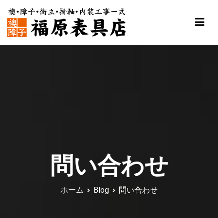
内
容
を
ス
福原表具店
襖 ふすま 障子 張替え 新調 京都 舞鶴
キ
ッ
プ
問い合わせ
ホーム
Blog
問い合わせ