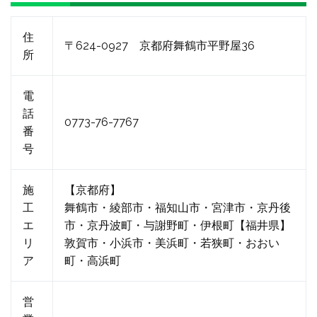
住
〒624-0927 京都府舞鶴市平野屋36
所
電
話
0773-76-7767
番
号
施
【京都府】
工
舞鶴市・綾部市・福知山市・宮津市・京丹後
エ
市・京丹波町・与謝野町・伊根町【福井県】
リ
敦賀市・小浜市・美浜町・若狭町・おおい
ア
町・高浜町
営