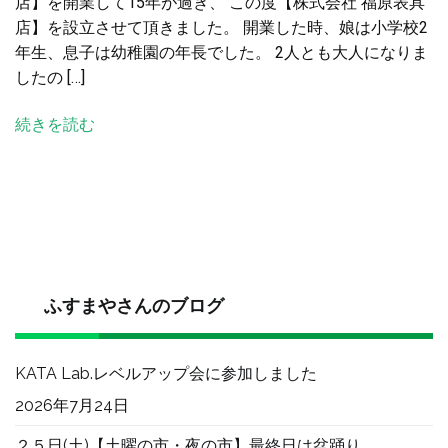
店】を開業して15年が過ぎ、 この度【株式会社 福原表具
社
店】を設立させて頂きました。 開業した時、娘は小学校2
福
年生、息子は幼稚園の年長でした。 2人とも大人になりま
原
したの […]
表
具
続きを読む
店
に
な
り
ま
し
た
へ
ふすまやさんのブログ
の
KATA Lab.レベルアップ会に参加しました
2026年7月24日
２５日(土)【土曜の市・夜の市】最終日は盆踊り