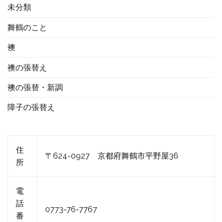
未分類
舞鶴のこと
襖
襖の張替え
襖の張替・新調
障子の張替え
住
〒624-0927 京都府舞鶴市平野屋36
所
電
話
0773-76-7767
番