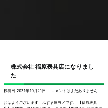
株式会社 福原表具店になりまし
た
株
投稿日:
2021年10月21日
コメントはまだありません
式
おはようございます ふすま屋ヨメです。 【福原表具
会