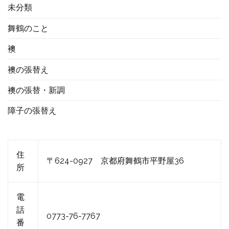
未分類
舞鶴のこと
襖
襖の張替え
襖の張替・新調
障子の張替え
住
〒624-0927 京都府舞鶴市平野屋36
所
電
話
0773-76-7767
番