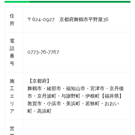
住
〒624-0927 京都府舞鶴市平野屋36
所
電
話
0773-76-7767
番
号
施
【京都府】
工
舞鶴市・綾部市・福知山市・宮津市・京丹後
エ
市・京丹波町・与謝野町・伊根町【福井県】
リ
敦賀市・小浜市・美浜町・若狭町・おおい
ア
町・高浜町
営