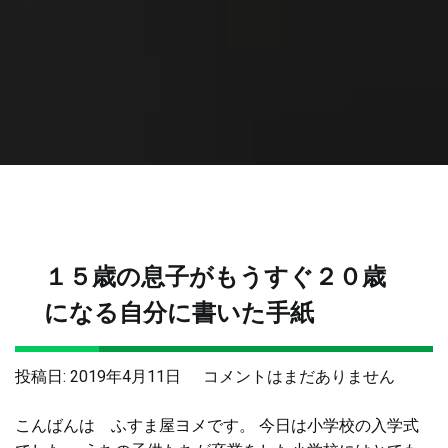
１５歳の息子がもうすぐ２０歳
になる自分に書いた手紙
１
投稿日:
2019年4月11日
コメントはまだありません
５
こんばんは ふすま屋ヨメです。 今日は小学校の入学式
歳