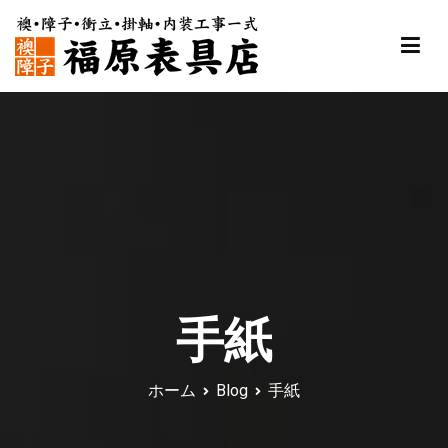
内
容
を
ス
福原表具店
襖 ふすま 障子 張替え 新調 京都 舞鶴
キ
ッ
プ
手紙
ホーム
Blog
手紙