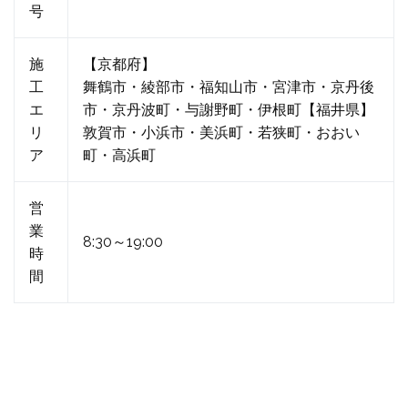
号
施
【京都府】
工
舞鶴市・綾部市・福知山市・宮津市・京丹後
エ
市・京丹波町・与謝野町・伊根町【福井県】
リ
敦賀市・小浜市・美浜町・若狭町・おおい
ア
町・高浜町
営
業
8:30～19:00
時
間