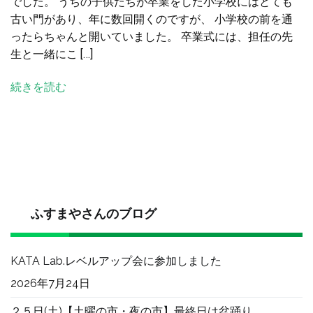
でした。 うちの子供たちが卒業をした小学校にはとても
の
古い門があり、年に数回開くのですが、 小学校の前を通
息
ったらちゃんと開いていました。 卒業式には、担任の先
子
生と一緒にこ […]
が
も
続きを読む
う
す
ぐ
２
０
歳
に
な
ふすまやさんのブログ
る
自
KATA Lab.レベルアップ会に参加しました
分
に
2026年7月24日
書
２５日(土)【土曜の市・夜の市】最終日は盆踊り