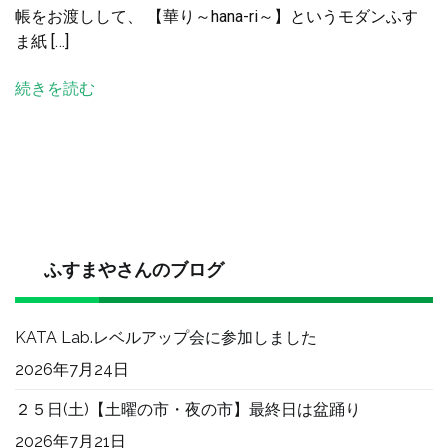
帳をお渡しして、 【華り～hana-ri～】というモダンふす
か
ま紙 […]
わ
い
続きを読む
い
ふ
す
ま
へ
の
ふすまやさんのブログ
KATA Lab.レベルアップ会に参加しました
2026年7月24日
２５日(土)【土曜の市・夜の市】最終日は盆踊り
2026年7月21日