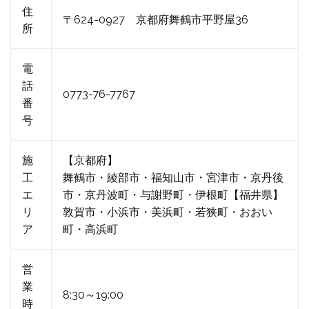
住
〒624-0927 京都府舞鶴市平野屋36
所
電
話
0773-76-7767
番
号
施
【京都府】
工
舞鶴市・綾部市・福知山市・宮津市・京丹後
エ
市・京丹波町・与謝野町・伊根町【福井県】
リ
敦賀市・小浜市・美浜町・若狭町・おおい
ア
町・高浜町
営
業
8:30～19:00
時