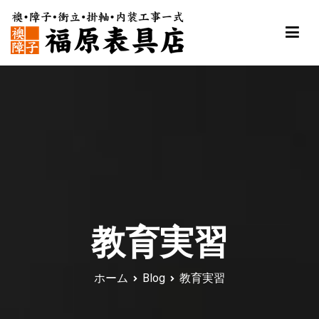
内
容
を
ス
福原表具店
襖 ふすま 障子 張替え 新調 京都 舞鶴
キ
ッ
プ
教育実習
ホーム
Blog
教育実習