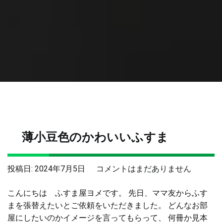
薄小豆色のかわいいふすま
薄
投稿日:
2024年7月5日
コメントはまだありません
小
こんにちは ふすま屋ヨメです。 先日、ママ友からふす
豆
まを張替えたいとご依頼をいただきました。 どんなお部
色
屋にしたいのかイメージを言ってもらって、 何冊か見本
の