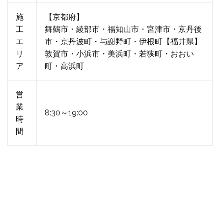
施
【京都府】
工
舞鶴市・綾部市・福知山市・宮津市・京丹後
エ
市・京丹波町・与謝野町・伊根町【福井県】
リ
敦賀市・小浜市・美浜町・若狭町・おおい
ア
町・高浜町
営
業
8:30～19:00
時
間