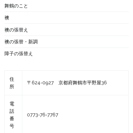
舞鶴のこと
襖
襖の張替え
襖の張替・新調
障子の張替え
住
〒624-0927 京都府舞鶴市平野屋36
所
電
話
0773-76-7767
番
号