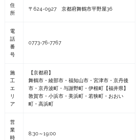
住
〒624-0927 京都府舞鶴市平野屋36
所
電
話
0773-76-7767
番
号
施
【京都府】
工
舞鶴市・綾部市・福知山市・宮津市・京丹後
エ
市・京丹波町・与謝野町・伊根町【福井県】
リ
敦賀市・小浜市・美浜町・若狭町・おおい
ア
町・高浜町
営
業
8:30～19:00
時