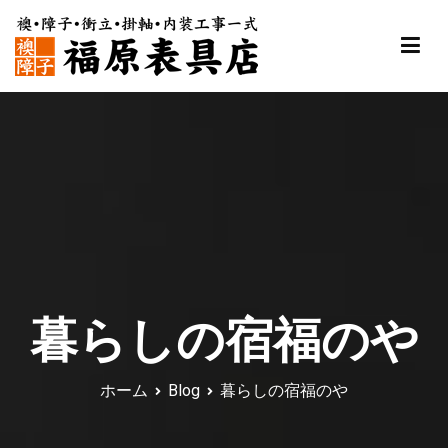
内
容
を
ス
福原表具店
襖 ふすま 障子 張替え 新調 京都 舞鶴
キ
ッ
プ
暮らしの宿福のや
ホーム
Blog
暮らしの宿福のや