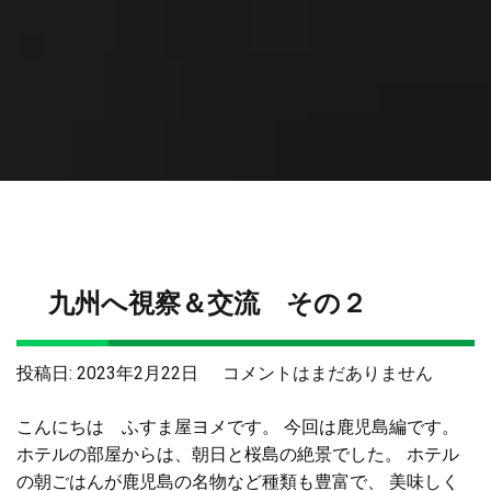
九州へ視察＆交流 その２
九
投稿日:
2023年2月22日
コメントはまだありません
州
こんにちは ふすま屋ヨメです。 今回は鹿児島編です。
へ
ホテルの部屋からは、朝日と桜島の絶景でした。 ホテル
視
の朝ごはんが鹿児島の名物など種類も豊富で、 美味しく
察