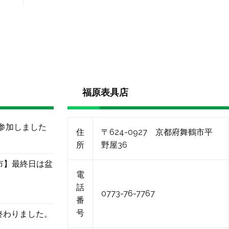
福原表具店
に参加しました
住
〒624-0927 京都府舞鶴市平
所
野屋36
市】最終日は盆
電
話
0773-76-7767
番
号
終わりました。