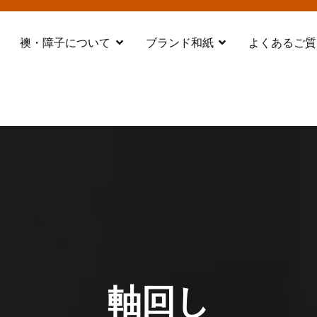
襖・障子について
ブランド和紙
よくあるご質
都 舞鶴
軸回し