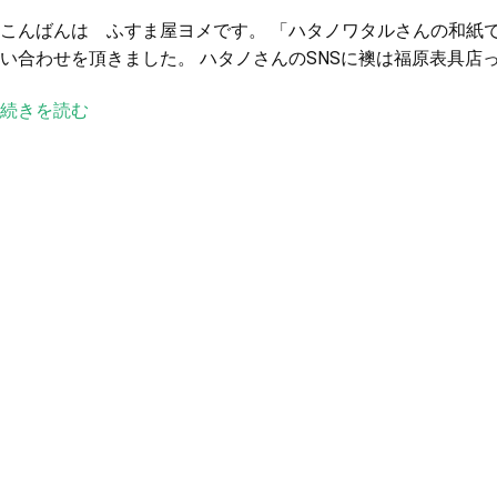
タ
こんばんは ふすま屋ヨメです。 「ハタノワタルさんの和紙
ノ
い合わせを頂きました。 ハタノさんのSNSに襖は福原表具店っ
ワ
タ
続きを読む
ル
さ
ん
の
和
紙
で
新
し
い
家
に
ふ
す