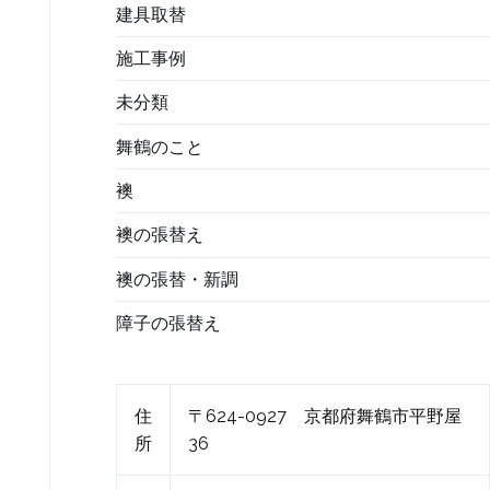
建具取替
施工事例
未分類
舞鶴のこと
襖
襖の張替え
襖の張替・新調
障子の張替え
住
〒624-0927 京都府舞鶴市平野屋
所
36