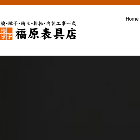
内
容
Home
を
ス
福原表具店
襖 ふすま 障子 張替え 新調 京
キ
ッ
プ