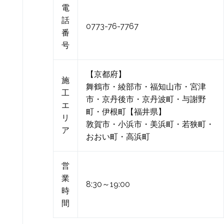
電
話
0773-76-7767
番
号
【京都府】
施
舞鶴市・綾部市・福知山市・宮津
工
市・京丹後市・京丹波町・与謝野
エ
町・伊根町【福井県】
リ
敦賀市・小浜市・美浜町・若狭町・
ア
おおい町・高浜町
営
業
8:30～19:00
時
間