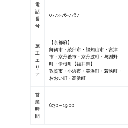
電
話
0773-76-7767
番
号
【京都府】
施
舞鶴市・綾部市・福知山市・宮津
工
市・京丹後市・京丹波町・与謝野
エ
町・伊根町【福井県】
リ
敦賀市・小浜市・美浜町・若狭町・
ア
おおい町・高浜町
営
業
8:30～19:00
時
間