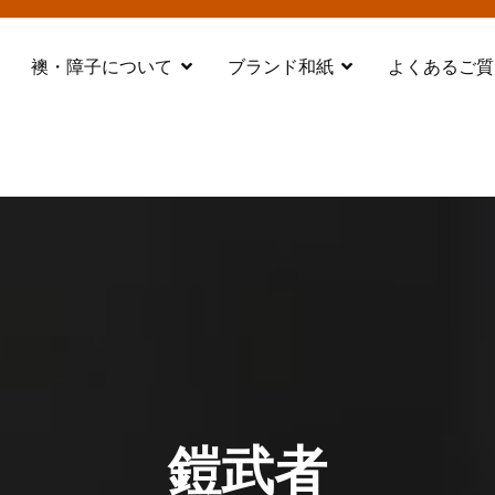
襖・障子について
ブランド和紙
よくあるご質
都 舞鶴
鎧武者