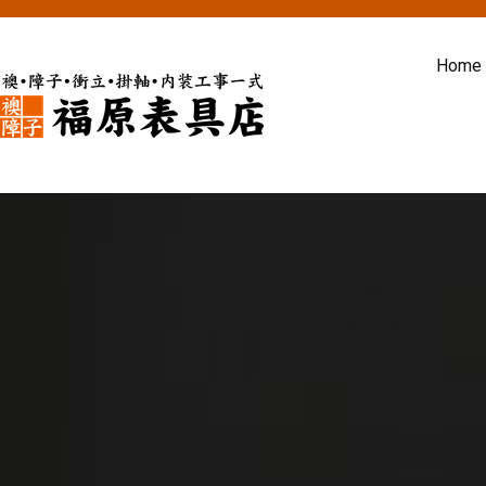
内
容
Home
を
ス
福原表具店
襖 ふすま 障子 張替え 新調 京
キ
ッ
プ