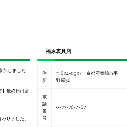
福原表具店
に参加しました
住
〒624-0927 京都府舞鶴市平
所
野屋36
市】最終日は盆
電
話
0773-76-7767
番
号
終わりました。