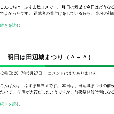
辺
こんにちは ふすま屋ヨメです。 昨日の気温で今日はどうな
城
でよかったです。 鎧武者の着付けをしている時も、 水分の補給
ま
つ
続きを読む
り
み
ん
な
で
明日は田辺城まつり（＾－＾）
が
ん
ば
明
投稿日:
2017年5月27日
コメントはまだありません
っ
日
た
こんばんは ふすま屋ヨメです。 本日は、田辺城まつりの前
は
～
たので、 準備が大変だったようですが、前夜祭開始時間になると
田
へ
辺
の
続きを読む
城
ま