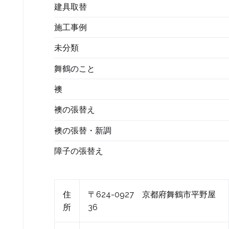
建具取替
施工事例
未分類
舞鶴のこと
襖
襖の張替え
襖の張替・新調
障子の張替え
住
〒624-0927 京都府舞鶴市平野屋
所
36