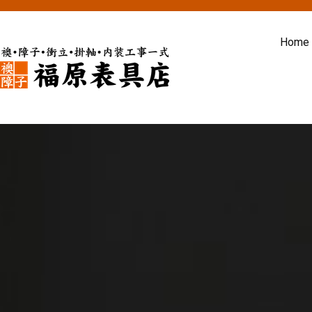
内
容
Home
を
ス
福原表具店
襖 ふすま 障子 張替え 新調 京
キ
ッ
プ