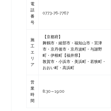
電
話
0773-76-7767
番
号
【京都府】
施
舞鶴市・綾部市・福知山市・宮津
工
市・京丹後市・京丹波町・与謝野
エ
町・伊根町【福井県】
リ
敦賀市・小浜市・美浜町・若狭町・
ア
おおい町・高浜町
営
業
8:30～19:00
時
間