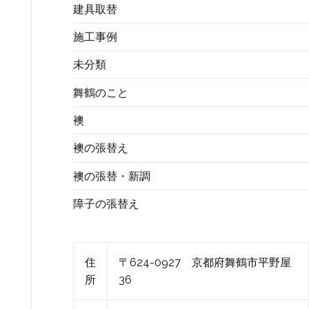
建具取替
施工事例
未分類
舞鶴のこと
襖
襖の張替え
襖の張替・新調
障子の張替え
住
〒624-0927 京都府舞鶴市平野屋
所
36