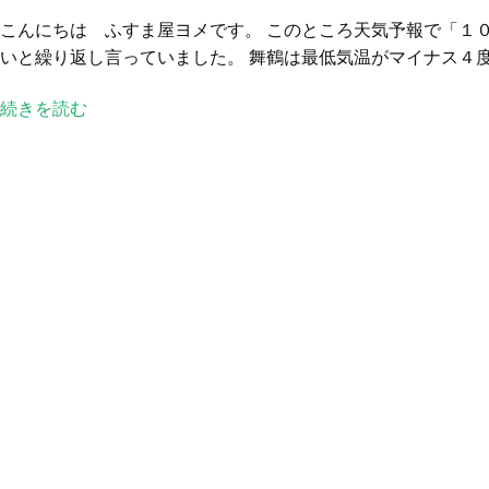
の
こんにちは ふすま屋ヨメです。 このところ天気予報で「１
日
いと繰り返し言っていました。 舞鶴は最低気温がマイナス４度以
の
お
続きを読む
仕
事
へ
の