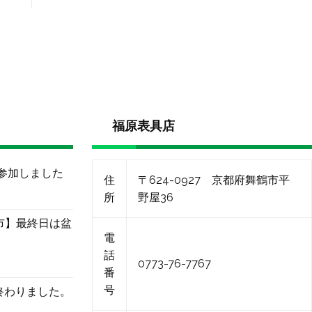
福原表具店
に参加しました
住
〒624-0927 京都府舞鶴市平
所
野屋36
市】最終日は盆
電
話
0773-76-7767
番
号
終わりました。