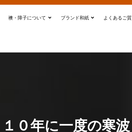
襖・障子について
ブランド和紙
よくあるご質
都 舞鶴
１０年に一度の寒波