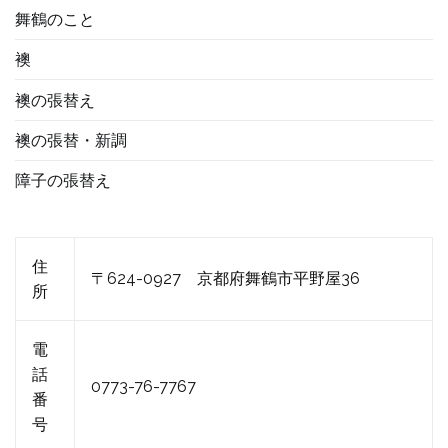
舞鶴のこと
襖
襖の張替え
襖の張替・新調
障子の張替え
住
〒624-0927 京都府舞鶴市平野屋36
所
電
話
0773-76-7767
番
号