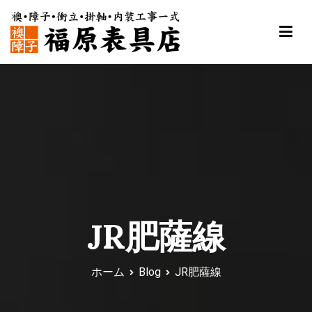
内
容
を
ス
福原表具店
襖 ふすま 障子 張替え 新調 京都 舞鶴
キ
ッ
プ
JR肥薩線
ホーム
Blog
JR肥薩線