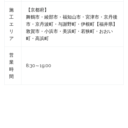
施
【京都府】
工
舞鶴市・綾部市・福知山市・宮津市・京丹後
エ
市・京丹波町・与謝野町・伊根町【福井県】
リ
敦賀市・小浜市・美浜町・若狭町・おおい
ア
町・高浜町
営
業
8:30～19:00
時
間