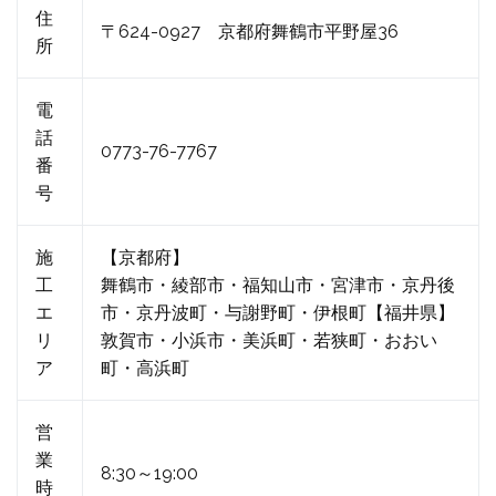
住
〒624-0927 京都府舞鶴市平野屋36
所
電
話
0773-76-7767
番
号
施
【京都府】
工
舞鶴市・綾部市・福知山市・宮津市・京丹後
エ
市・京丹波町・与謝野町・伊根町【福井県】
リ
敦賀市・小浜市・美浜町・若狭町・おおい
ア
町・高浜町
営
業
8:30～19:00
時