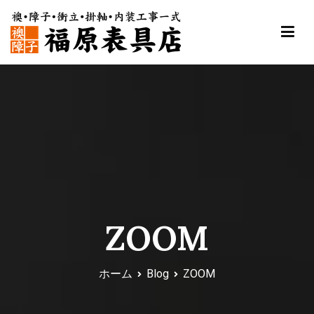
内
容
を
ス
福原表具店
襖 ふすま 障子 張替え 新調 京都 舞鶴
キ
ッ
プ
ZOOM
ホーム
Blog
ZOOM