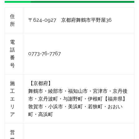
住
〒624-0927 京都府舞鶴市平野屋36
所
電
話
0773-76-7767
番
号
施
【京都府】
工
舞鶴市・綾部市・福知山市・宮津市・京丹後
エ
市・京丹波町・与謝野町・伊根町【福井県】
リ
敦賀市・小浜市・美浜町・若狭町・おおい
ア
町・高浜町
営