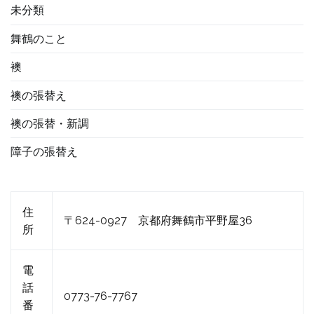
未分類
舞鶴のこと
襖
襖の張替え
襖の張替・新調
障子の張替え
住
〒624-0927 京都府舞鶴市平野屋36
所
電
話
0773-76-7767
番