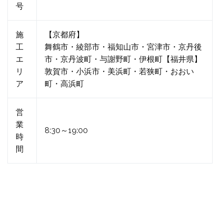
号
施
【京都府】
工
舞鶴市・綾部市・福知山市・宮津市・京丹後
エ
市・京丹波町・与謝野町・伊根町【福井県】
リ
敦賀市・小浜市・美浜町・若狭町・おおい
ア
町・高浜町
営
業
8:30～19:00
時
間