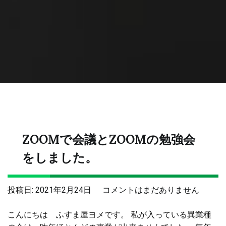
ZOOMで会議とZOOMの勉強会
をしました。
ZOOM
投稿日:
2021年2月24日
コメントはまだありません
で
こんにちは ふすま屋ヨメです。 私が入っている異業種
会