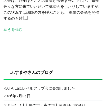
の会は、昨年ほとんどの事業が出来ませんでした。 毎年
議
色々な方に来ていただいて講演会をしたりしていますが、
と
この状況では講師の方を呼ぶことも、 準備の会議を開催
ZOOM
するのも難 […]
の
勉
続きを読む
強
会
を
し
ま
し
た。
へ
ふすまやさんのブログ
の
KATA Lab.レベルアップ会に参加しました
2026年7月24日
２５日(土)【土曜の市・夜の市】最終日は盆踊り