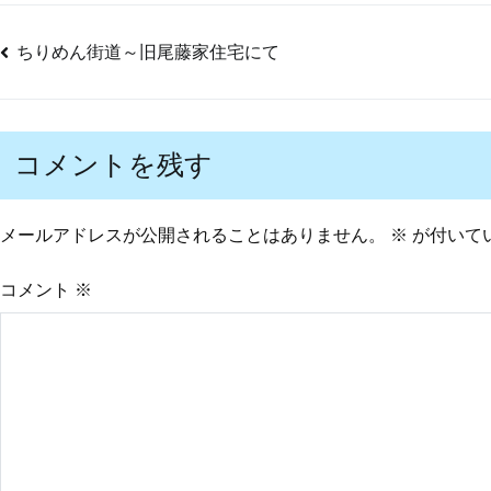
ちりめん街道～旧尾藤家住宅にて
投
稿
コメントを残す
ナ
メールアドレスが公開されることはありません。
※
が付いて
ビ
コメント
※
ゲ
ー