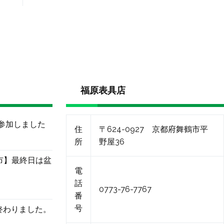
福原表具店
に参加しました
住
〒624-0927 京都府舞鶴市平
所
野屋36
市】最終日は盆
電
話
0773-76-7767
番
号
終わりました。