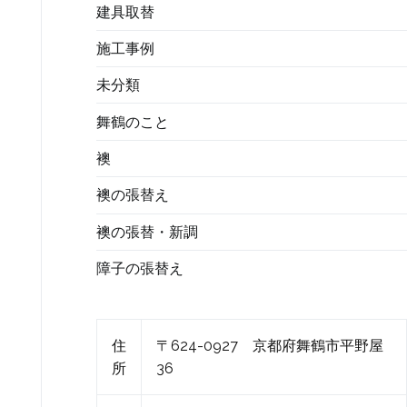
建具取替
施工事例
未分類
舞鶴のこと
襖
襖の張替え
襖の張替・新調
障子の張替え
住
〒624-0927 京都府舞鶴市平野屋
所
36