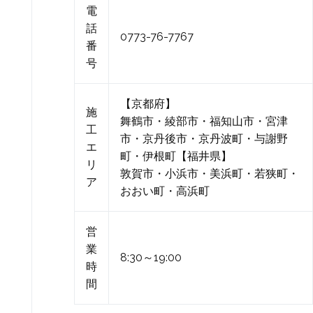
電
話
0773-76-7767
番
号
【京都府】
施
舞鶴市・綾部市・福知山市・宮津
工
市・京丹後市・京丹波町・与謝野
エ
町・伊根町【福井県】
リ
敦賀市・小浜市・美浜町・若狭町・
ア
おおい町・高浜町
営
業
8:30～19:00
時
間