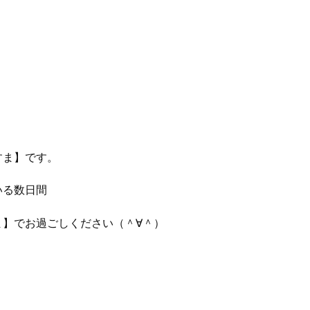
すま】です。
いる数日間
ま】でお過ごしください（＾∀＾）