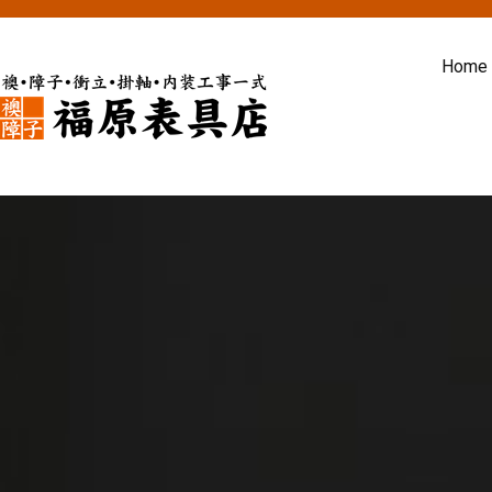
内
容
Home
を
ス
福原表具店
襖 ふすま 障子 張替え 新調 京
キ
ッ
プ