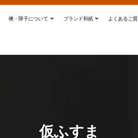
襖・障子について
ブランド和紙
よくあるご質
都 舞鶴
仮ふすま