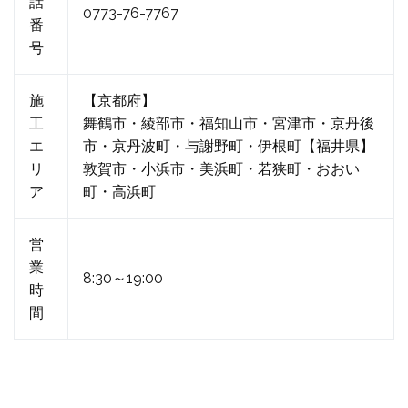
話
0773-76-7767
番
号
施
【京都府】
工
舞鶴市・綾部市・福知山市・宮津市・京丹後
エ
市・京丹波町・与謝野町・伊根町【福井県】
リ
敦賀市・小浜市・美浜町・若狭町・おおい
ア
町・高浜町
営
業
8:30～19:00
時
間