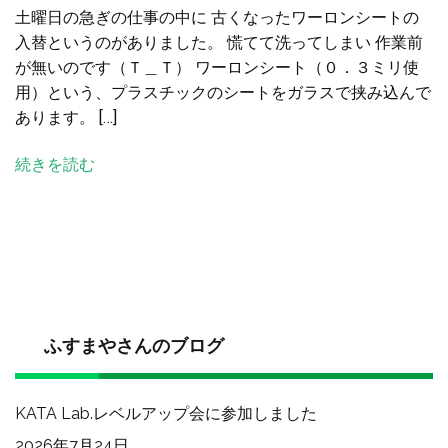
土曜日の急ぎの仕事の中に 古くなったワーロンシートの
ロ
入替というのがありました。 慌てて洗ってしまい 作業前
ン
が無いのです（Ｔ＿Ｔ） ワーロンシート（０．３ミリ使
シ
用）という、プラスチックのシートをガラスで挟み込んで
ー
あります。 […]
ト
の
続きを読む
入
替
へ
の
ふすまやさんのブログ
KATA Lab.レベルアップ会に参加しました
2026年7月24日