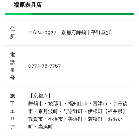
福原表具店
住
〒624-0927 京都府舞鶴市平野屋36
所
電
話
0773-76-7767
番
号
施
【京都府】
工
舞鶴市・綾部市・福知山市・宮津市・京丹後
エ
市・京丹波町・与謝野町・伊根町【福井県】
リ
敦賀市・小浜市・美浜町・若狭町・おおい
ア
町・高浜町