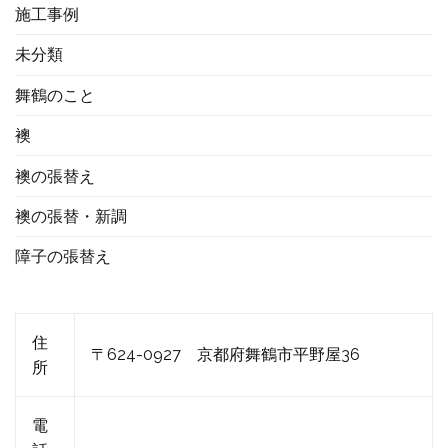
施工事例
未分類
舞鶴のこと
襖
襖の張替え
襖の張替・新調
障子の張替え
住
〒624-0927 京都府舞鶴市平野屋36
所
電