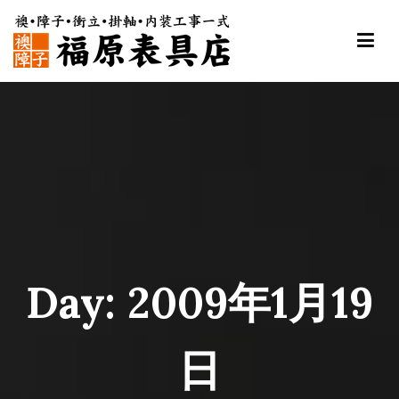
内
容
を
ス
福原表具店
襖 ふすま 障子 張替え 新調 京都 舞鶴
キ
ッ
プ
Day:
2009年1月19
日