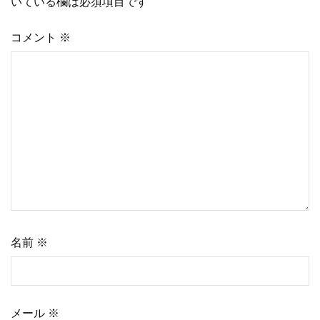
いている欄は必須項目です
ビ
コメント
※
ゲ
ー
シ
ョ
ン
名前
※
メール
※