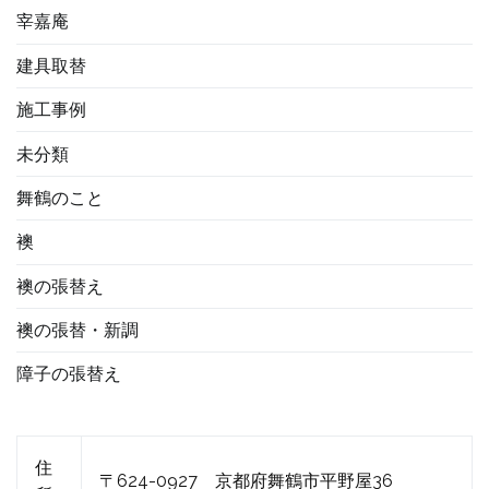
宰嘉庵
建具取替
施工事例
未分類
舞鶴のこと
襖
襖の張替え
襖の張替・新調
障子の張替え
住
〒624-0927 京都府舞鶴市平野屋36