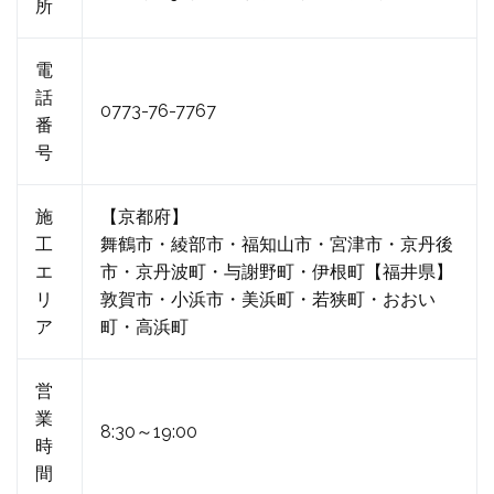
所
電
話
0773-76-7767
番
号
施
【京都府】
工
舞鶴市・綾部市・福知山市・宮津市・京丹後
エ
市・京丹波町・与謝野町・伊根町【福井県】
リ
敦賀市・小浜市・美浜町・若狭町・おおい
ア
町・高浜町
営
業
8:30～19:00
時
間