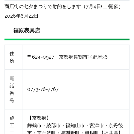
商店街の七夕まつりで射的をします（7月4日(土)開催）
2026年6月22日
福原表具店
住
〒624-0927 京都府舞鶴市平野屋36
所
電
話
0773-76-7767
番
号
施
【京都府】
工
舞鶴市・綾部市・福知山市・宮津市・京丹後
エ
市・京丹波町・与謝野町・伊根町【福井県】