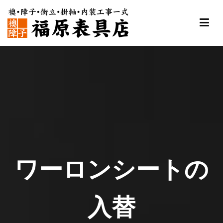
内
容
を
ス
福原表具店
襖 ふすま 障子 張替え 新調 京都 舞鶴
キ
ッ
プ
ワーロンシートの
入替