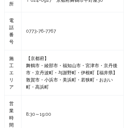
〒624-0927 京都府舞鶴市平野屋36
所
電
話
0773-76-7767
番
号
施
【京都府】
工
舞鶴市・綾部市・福知山市・宮津市・京丹後
エ
市・京丹波町・与謝野町・伊根町【福井県】
リ
敦賀市・小浜市・美浜町・若狭町・おおい
ア
町・高浜町
営
業
8:30～19:00
時
間