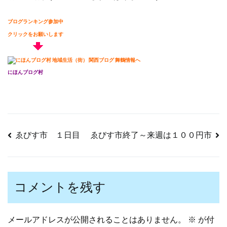
ブログランキング参加中
クリックをお願いします
にほんブログ村
ゑびす市 １日目
ゑびす市終了～来週は１００円市
投
稿
コメントを残す
ナ
メールアドレスが公開されることはありません。
※
が付