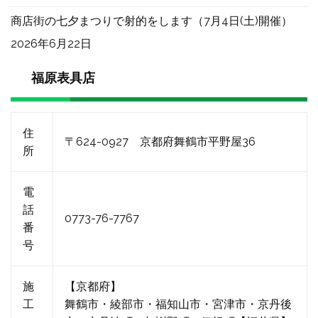
商店街の七夕まつりで射的をします（7月4日(土)開催）
2026年6月22日
福原表具店
住
〒624-0927 京都府舞鶴市平野屋36
所
電
話
0773-76-7767
番
号
施
【京都府】
工
舞鶴市・綾部市・福知山市・宮津市・京丹後