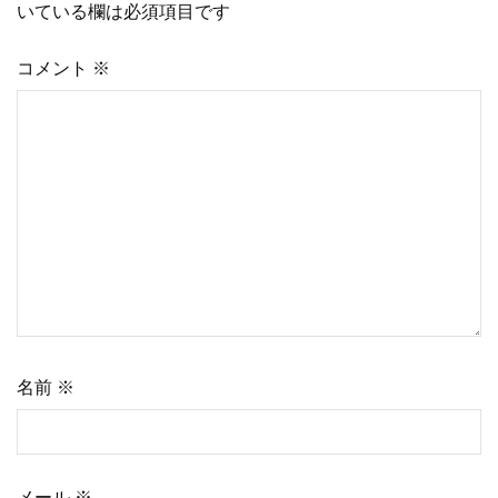
いている欄は必須項目です
ビ
コメント
※
ゲ
ー
シ
ョ
ン
名前
※
メール
※