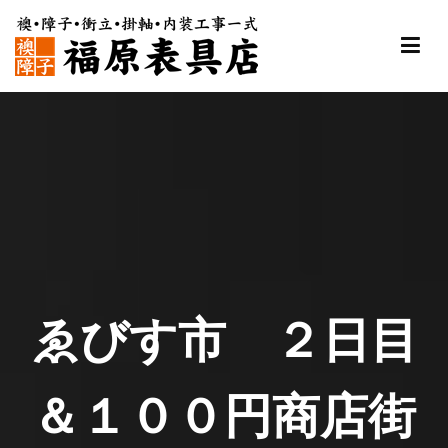
内
容
を
ス
福原表具店
襖 ふすま 障子 張替え 新調 京都 舞鶴
キ
ッ
プ
ゑびす市 ２日目
＆１００円商店街