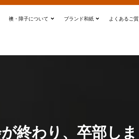
襖・障子について
ブランド和紙
よくあるご質
都 舞鶴
会が終わり、卒部しま