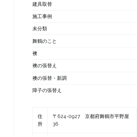
建具取替
施工事例
未分類
舞鶴のこと
襖
襖の張替え
襖の張替・新調
障子の張替え
住
〒624-0927 京都府舞鶴市平野屋
所
36