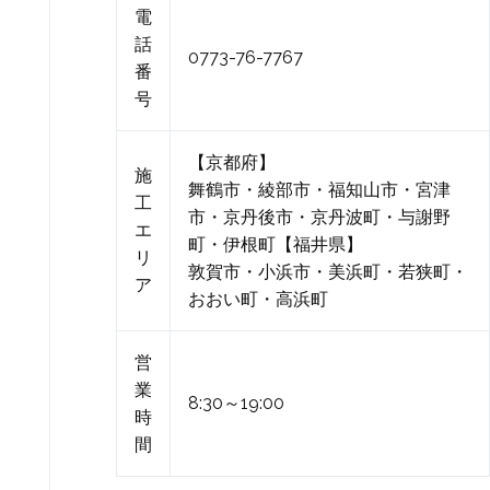
電
話
0773-76-7767
番
号
【京都府】
施
舞鶴市・綾部市・福知山市・宮津
工
市・京丹後市・京丹波町・与謝野
エ
町・伊根町【福井県】
リ
敦賀市・小浜市・美浜町・若狭町・
ア
おおい町・高浜町
営
業
8:30～19:00
時
間