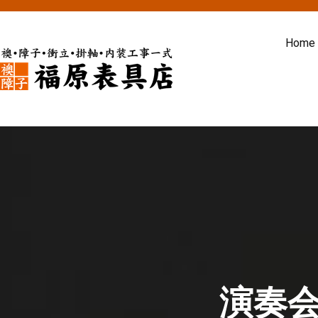
内
容
Home
を
ス
福原表具店
襖 ふすま 障子 張替え 新調 京
キ
ッ
プ
演奏