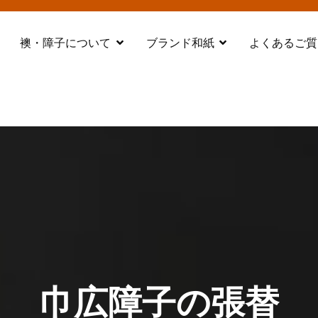
襖・障子について
ブランド和紙
よくあるご質
都 舞鶴
巾広障子の張替