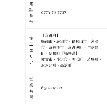
電
話
0773-76-7767
番
号
【京都府】
施
舞鶴市・綾部市・福知山市・宮津
工
市・京丹後市・京丹波町・与謝野
エ
町・伊根町【福井県】
リ
敦賀市・小浜市・美浜町・若狭町・
ア
おおい町・高浜町
営
業
8:30～19:00
時
間