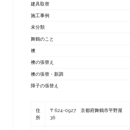
建具取替
施工事例
未分類
舞鶴のこと
襖
襖の張替え
襖の張替・新調
障子の張替え
住
〒624-0927 京都府舞鶴市平野屋
所
36