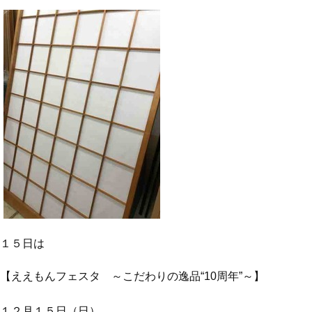
１５日は
【ええもんフェスタ ～こだわりの逸品“10周年”～】
１２月１５日（日）