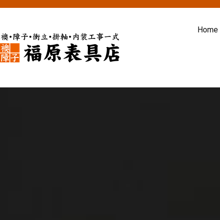
内
容
Home
を
ス
福原表具店
襖 ふすま 障子 張替え 新調 京
キ
ッ
プ