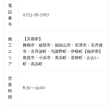
電
話
0773-76-7767
番
号
施
【京都府】
工
舞鶴市・綾部市・福知山市・宮津市・京丹後
エ
市・京丹波町・与謝野町・伊根町【福井県】
リ
敦賀市・小浜市・美浜町・若狭町・おおい
ア
町・高浜町
営
業
8:30～19:00
時
間