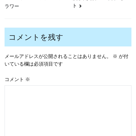
投
ト
ラワー
稿
コメントを残す
ナ
メールアドレスが公開されることはありません。
※
が付
ビ
いている欄は必須項目です
ゲ
コメント
※
ー
シ