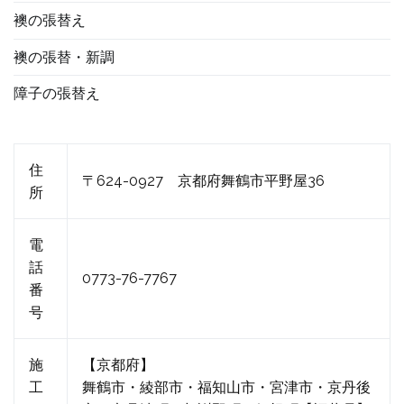
襖の張替え
襖の張替・新調
障子の張替え
住
〒624-0927 京都府舞鶴市平野屋36
所
電
話
0773-76-7767
番
号
施
【京都府】
工
舞鶴市・綾部市・福知山市・宮津市・京丹後