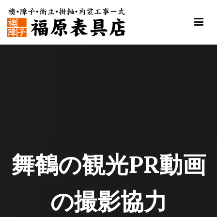
内
容
を
ス
福原表具店
襖 ふすま 障子 張替え 新調 京都 舞鶴
キ
ッ
プ
舞鶴の観光PR動画
の撮影協力