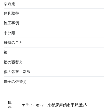
宰嘉庵
建具取替
施工事例
未分類
舞鶴のこと
襖
襖の張替え
襖の張替・新調
障子の張替え
住
〒624-0927 京都府舞鶴市平野屋36