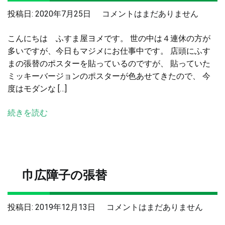
日
店
投稿日:
2020年7月25日
コメントはまだありません
へ
頭
の
こんにちは ふすま屋ヨメです。 世の中は４連休の方が
の
多いですが、今日もマジメにお仕事中です。 店頭にふす
ポ
まの張替のポスターを貼っているのですが、 貼っていた
ス
ミッキーバージョンのポスターが色あせてきたので、 今
タ
度はモダンな […]
ー
を
続きを読む
変
え
て
み
ま
巾広障子の張替
し
た
へ
巾
投稿日:
2019年12月13日
コメントはまだありません
の
広