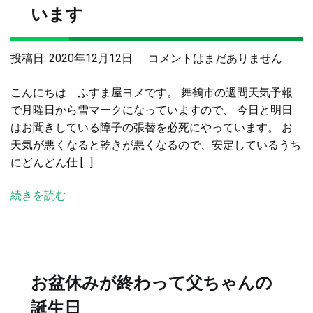
会
います
の
お
今
投稿日:
2020年12月12日
コメントはまだありません
手
日
伝
こんにちは ふすま屋ヨメです。 舞鶴市の週間天気予報
は
い
で月曜日から雪マークになっていますので、 今日と明日
黒
へ
はお聞きしている障子の張替を必死にやっています。 お
谷
の
天気が悪くなると乾きが悪くなるので、安定しているうち
和
にどんどん仕 […]
紙
を
続きを読む
障
子
に
張
っ
お盆休みが終わって父ちゃんの
て
い
誕生日