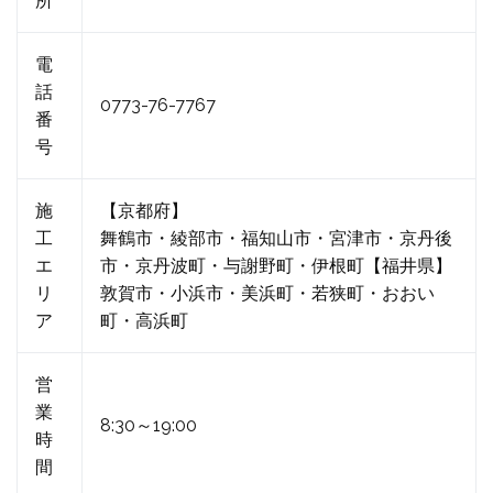
所
電
話
0773-76-7767
番
号
施
【京都府】
工
舞鶴市・綾部市・福知山市・宮津市・京丹後
エ
市・京丹波町・与謝野町・伊根町【福井県】
リ
敦賀市・小浜市・美浜町・若狭町・おおい
ア
町・高浜町
営
業
8:30～19:00
時
間