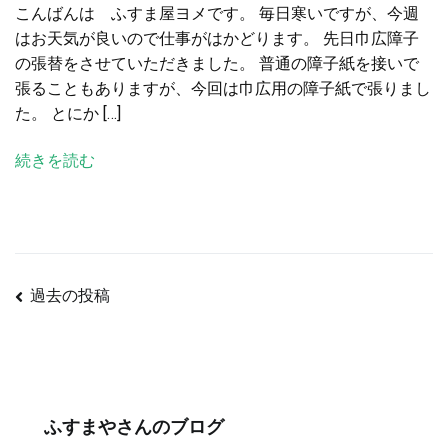
こんばんは ふすま屋ヨメです。 毎日寒いですが、今週
障
はお天気が良いので仕事がはかどります。 先日巾広障子
子
の張替をさせていただきました。 普通の障子紙を接いで
の
張ることもありますが、今回は巾広用の障子紙で張りまし
張
た。 とにか […]
替
へ
続きを読む
の
過去の投稿
投
稿
ふすまやさんのブログ
ナ