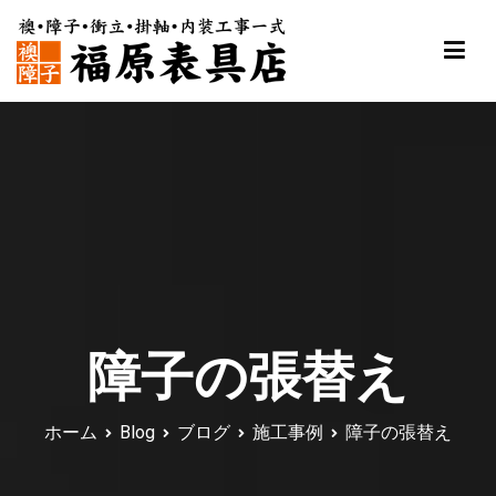
内
容
を
ス
福原表具店
襖 ふすま 障子 張替え 新調 京都 舞鶴
キ
ッ
プ
障子の張替え
ホーム
Blog
ブログ
施工事例
障子の張替え