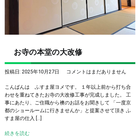
お寺の本堂の大改修
お
投稿日:
2025年10月27日
コメントはまだありません
寺
こんばんは ふすま屋ヨメです。 １年以上前から打ち合
の
わせを重ねてきたお寺の大改修工事が完成しました。 工
本
事にあたり、ご住職から襖のお話をお聞きして 「一度京
堂
都のショールームに行きませんか」と提案させて頂き ふ
の
すま屋の仕入 […]
大
改
続きを読む
修