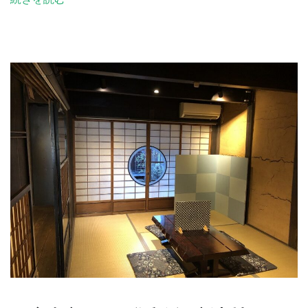
ャ
ラ
リ
ー
完
成
展
示
会
を
開
催
し
ま
す。
へ
の