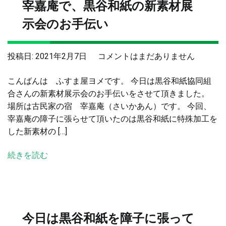
宰嘉庵で、黒谷和紙の新素材展
示会のお手伝い
宰
投稿日:
2021年2月7日
コメントはまだありません
嘉
こんばんは ふすま屋ヨメです。 今日は黒谷和紙協同組
庵
合さんの新素材展示会のお手伝いをさせて頂きました。
で、
場所は古民家の宿 宰嘉庵（さいかあん）です。 今回、
黒
宰嘉庵の障子に張らせて頂いたのは黒谷和紙に特殊加工を
谷
した新素材の […]
和
紙
続きを読む
の
新
素
材
展
今日は黒谷和紙を障子に張って
示