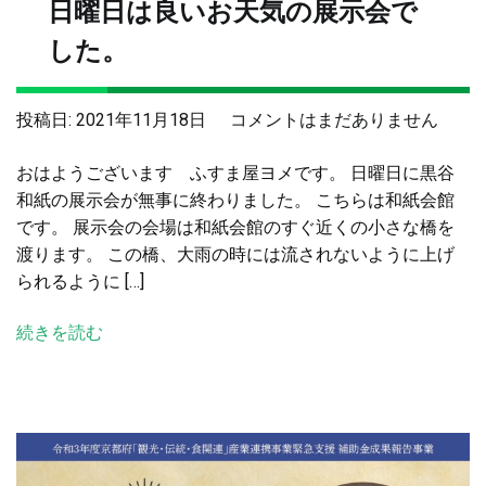
日曜日は良いお天気の展示会で
替
を
した。
さ
せ
日
投稿日:
2021年11月18日
コメントはまだありません
て
曜
頂
おはようございます ふすま屋ヨメです。 日曜日に黒谷
日
き
和紙の展示会が無事に終わりました。 こちらは和紙会館
は
ま
です。 展示会の会場は和紙会館のすぐ近くの小さな橋を
良
し
渡ります。 この橋、大雨の時には流されないように上げ
い
た
られるように […]
お
へ
天
の
続きを読む
気
の
展
示
会
で