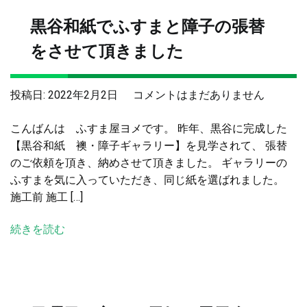
黒谷和紙でふすまと障子の張替
をさせて頂きました
黒
投稿日:
2022年2月2日
コメントはまだありません
谷
こんばんは ふすま屋ヨメです。 昨年、黒谷に完成した
和
【黒谷和紙 襖・障子ギャラリー】を見学されて、 張替
紙
のご依頼を頂き、納めさせて頂きました。 ギャラリーの
で
ふすまを気に入っていただき、同じ紙を選ばれました。
ふ
施工前 施工 […]
す
ま
続きを読む
と
障
子
の
張