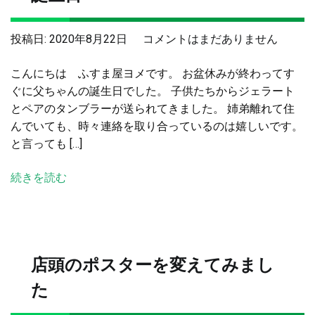
ま
す
お
投稿日:
2020年8月22日
コメントはまだありません
へ
盆
の
こんにちは ふすま屋ヨメです。 お盆休みが終わってす
休
ぐに父ちゃんの誕生日でした。 子供たちからジェラート
み
とペアのタンブラーが送られてきました。 姉弟離れて住
が
んでいても、時々連絡を取り合っているのは嬉しいです。
終
と言っても […]
わ
っ
続きを読む
て
父
ち
ゃ
ん
店頭のポスターを変えてみまし
の
誕
た
生