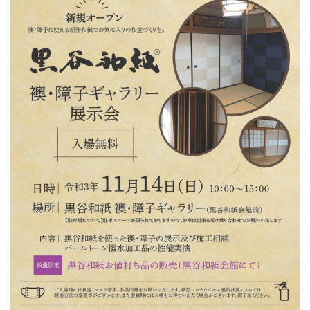
し
た。
へ
の