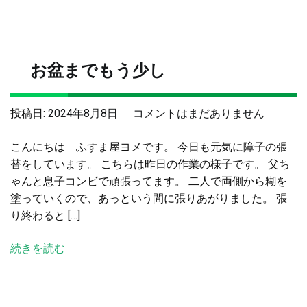
へ
の
お盆までもう少し
お
投稿日:
2024年8月8日
コメントはまだありません
盆
こんにちは ふすま屋ヨメです。 今日も元気に障子の張
ま
替をしています。 こちらは昨日の作業の様子です。 父ち
で
ゃんと息子コンビで頑張ってます。 二人で両側から糊を
も
塗っていくので、あっという間に張りあがりました。 張
う
り終わると […]
少
し
続きを読む
へ
の