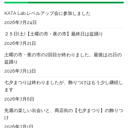
ビ
KATA Lab.レベルアップ会に参加しました
2026年7月24日
ゲ
２５日(土)【土曜の市・夜の市】最終日は盆踊り
2026年7月21日
ー
土曜の市・夜の市の2回目が終わりました。最後は25日の
盆踊り
シ
2026年7月13日
七夕まつりは終わりましたが、飾りつけはもう少し継続し
ョ
ます
2026年7月6日
ン
先週の楽しい出会いと、商店街の【七夕まつり】の飾りつ
け
2026年7月1日