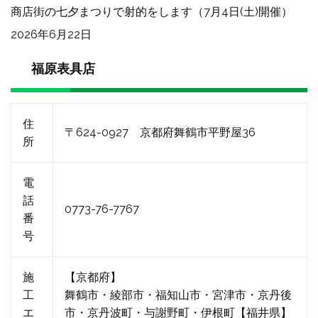
商店街の七夕まつりで射的をします（7月4日(土)開催）
2026年6月22日
福原表具店
住
〒624-0927 京都府舞鶴市平野屋36
所
電
話
0773-76-7767
番
号
施
【京都府】
工
舞鶴市・綾部市・福知山市・宮津市・京丹後
エ
市・京丹波町・与謝野町・伊根町【福井県】