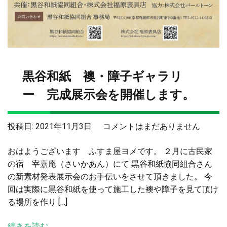
黒谷和紙 襖・障子ギャラリ
ー 完成展示会を開催します。
黒
投稿日:
2021年11月3日
コメントはまだありません
谷
おはようございます ふすま屋ヨメです。 ２月に古民家
和
の宿 宰嘉庵（さいかあん）にて 黒谷和紙協同組合さん
紙
の新素材発表展示会のお手伝いをさせて頂きました。 今
襖・
回は実際に黒谷和紙を使って施工した襖や障子を見て頂け
障
る場所を作り […]
子
ギ
続きを読む