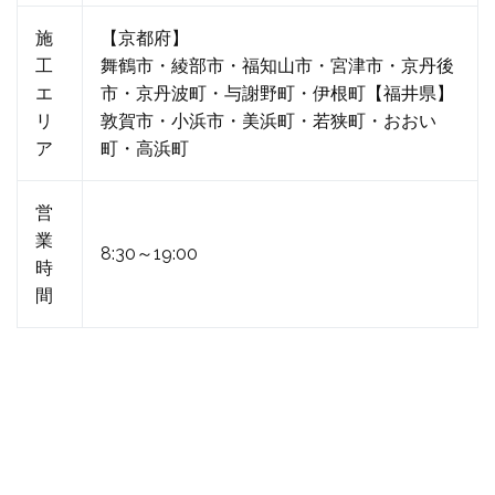
施
【京都府】
工
舞鶴市・綾部市・福知山市・宮津市・京丹後
エ
市・京丹波町・与謝野町・伊根町【福井県】
リ
敦賀市・小浜市・美浜町・若狭町・おおい
ア
町・高浜町
営
業
8:30～19:00
時
間