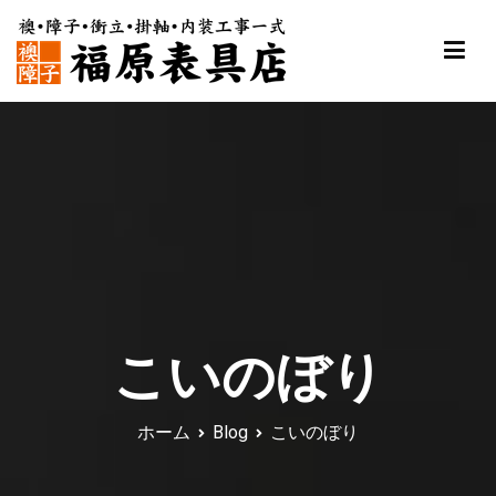
内
容
を
ス
福原表具店
襖 ふすま 障子 張替え 新調 京都 舞鶴
キ
ッ
プ
こいのぼり
ホーム
Blog
こいのぼり