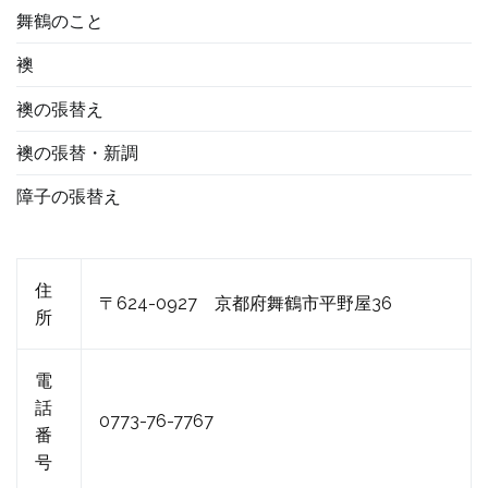
舞鶴のこと
襖
襖の張替え
襖の張替・新調
障子の張替え
住
〒624-0927 京都府舞鶴市平野屋36
所
電
話
0773-76-7767
番
号