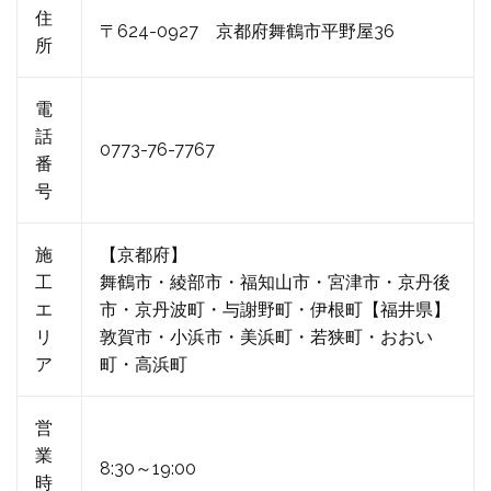
住
〒624-0927 京都府舞鶴市平野屋36
所
電
話
0773-76-7767
番
号
施
【京都府】
工
舞鶴市・綾部市・福知山市・宮津市・京丹後
エ
市・京丹波町・与謝野町・伊根町【福井県】
リ
敦賀市・小浜市・美浜町・若狭町・おおい
ア
町・高浜町
営
業
8:30～19:00
時