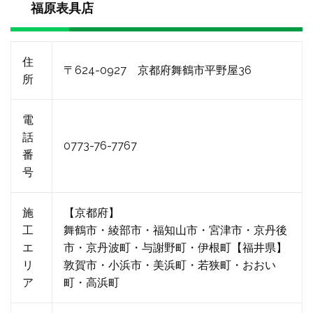
福原表具店
住
〒624-0927 京都府舞鶴市平野屋36
所
電
話
0773-76-7767
番
号
施
【京都府】
工
舞鶴市・綾部市・福知山市・宮津市・京丹後
エ
市・京丹波町・与謝野町・伊根町【福井県】
リ
敦賀市・小浜市・美浜町・若狭町・おおい
ア
町・高浜町