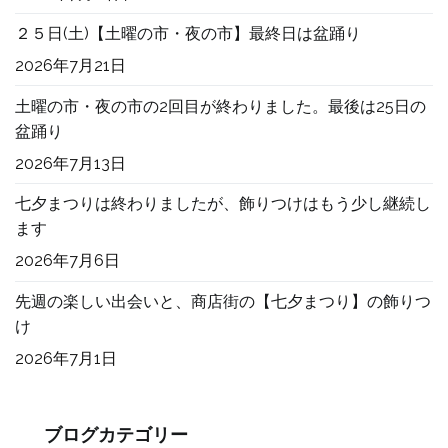
え
２５日(土)【土曜の市・夜の市】最終日は盆踊り
て
い
2026年7月21日
た
土曜の市・夜の市の2回目が終わりました。最後は25日の
だ
盆踊り
き
2026年7月13日
ま
し
七夕まつりは終わりましたが、飾りつけはもう少し継続し
た
ます
へ
2026年7月6日
の
先週の楽しい出会いと、商店街の【七夕まつり】の飾りつ
け
2026年7月1日
ブログカテゴリー