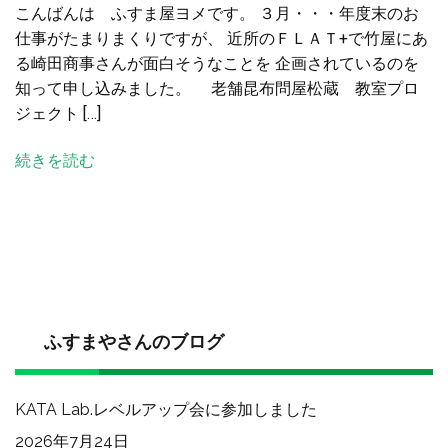
こんばんは ふすま屋ヨメです。 ３月・・・年度末のお
Ａ
仕事がたまりまくりですが、 近所のＦＬＡＴ+で竹屋にあ
Ｔ
る崎田商事さんが面白そうなことを 企画されているのを
+で
知って申し込みました。 老舗昆布問屋松蔵 教室プロ
昆
ジェクト […]
布
屋
続きを読む
さ
ん
に
出
汁
の
と
り
ふすまやさんのブログ
か
た
KATA Lab.レベルアップ会に参加しました
を
教
2026年7月24日