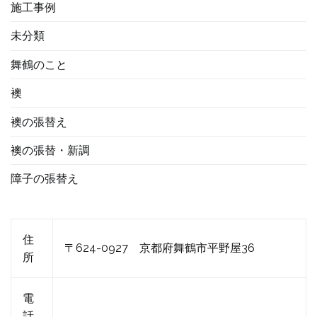
施工事例
未分類
舞鶴のこと
襖
襖の張替え
襖の張替・新調
障子の張替え
住
〒624-0927 京都府舞鶴市平野屋36
所
電
話