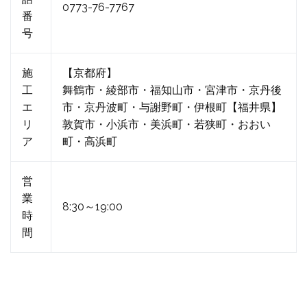
0773-76-7767
番
号
施
【京都府】
工
舞鶴市・綾部市・福知山市・宮津市・京丹後
エ
市・京丹波町・与謝野町・伊根町【福井県】
リ
敦賀市・小浜市・美浜町・若狭町・おおい
ア
町・高浜町
営
業
8:30～19:00
時
間