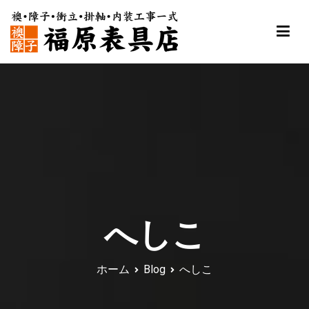
内
容
を
ス
福原表具店
襖 ふすま 障子 張替え 新調 京都 舞鶴
キ
ッ
プ
へしこ
ホーム
Blog
へしこ