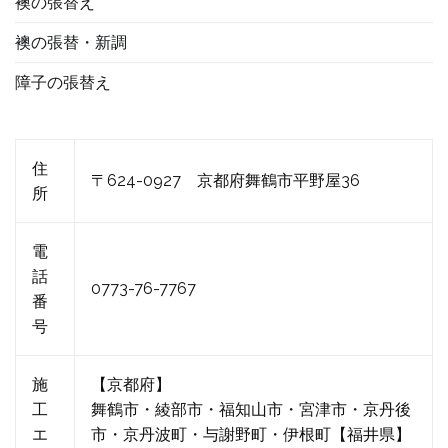
襖の張替え
襖の張替・新調
障子の張替え
住
〒624-0927 京都府舞鶴市平野屋36
所
電
話
0773-76-7767
番
号
施
【京都府】
工
舞鶴市・綾部市・福知山市・宮津市・京丹後
エ
市・京丹波町・与謝野町・伊根町【福井県】