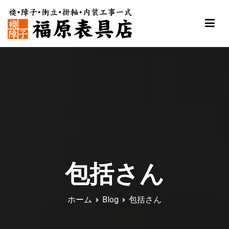
内
容
を
ス
福原表具店
襖 ふすま 障子 張替え 新調 京都 舞鶴
キ
ッ
プ
包括さん
ホーム
Blog
包括さん