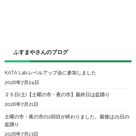
や
商
店
街
で
も
イ
ふすまやさんのブログ
ベ
ン
KATA Lab.レベルアップ会に参加しました
ト
が
2026年7月24日
あ
２５日(土)【土曜の市・夜の市】最終日は盆踊り
り
ま
2026年7月21日
す
土曜の市・夜の市の2回目が終わりました。最後は25日の
へ
盆踊り
の
2026年7月13日