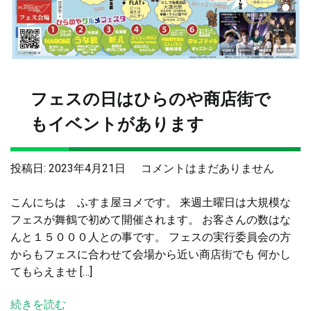
フェスの日はひらのや商店街で
もイベントがあります
フ
投稿日:
2023年4月21日
コメントはまだありません
ェ
こんにちは ふすま屋ヨメです。 来週土曜日は大規模な
ス
フェスが舞鶴で初めて開催されます。 お客さんの数はな
の
んと１５０００人との事です。 フェスの実行委員会の方
日
からもフェスに合わせて会場から近い商店街でも 何かし
は
てもらえませ […]
ひ
ら
続きを読む
の