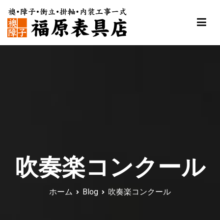
内
容
を
ス
福原表具店
襖 ふすま 障子 張替え 新調 京都 舞鶴
キ
ッ
プ
吹奏楽コンクール
ホーム
Blog
吹奏楽コンクール