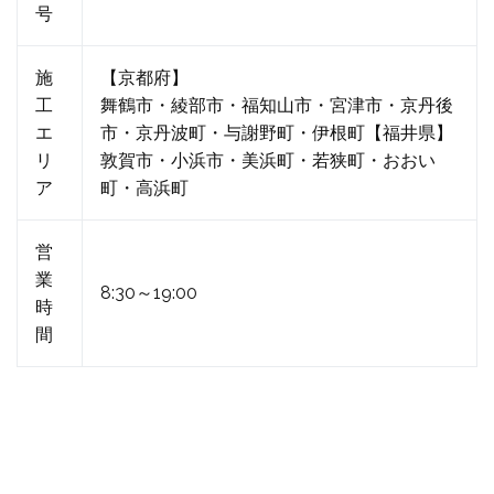
号
施
【京都府】
工
舞鶴市・綾部市・福知山市・宮津市・京丹後
エ
市・京丹波町・与謝野町・伊根町【福井県】
リ
敦賀市・小浜市・美浜町・若狭町・おおい
ア
町・高浜町
営
業
8:30～19:00
時
間