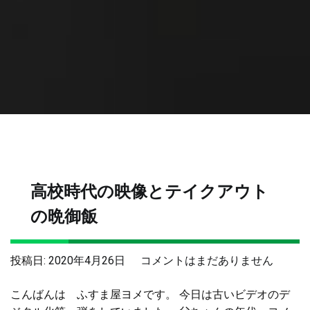
高校時代の映像とテイクアウト
の晩御飯
高
投稿日:
2020年4月26日
コメントはまだありません
校
こんばんは ふすま屋ヨメです。 今日は古いビデオのデ
時