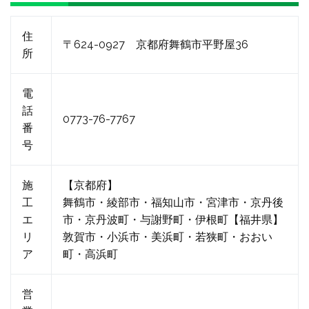
住
〒624-0927 京都府舞鶴市平野屋36
所
電
話
0773-76-7767
番
号
施
【京都府】
工
舞鶴市・綾部市・福知山市・宮津市・京丹後
エ
市・京丹波町・与謝野町・伊根町【福井県】
リ
敦賀市・小浜市・美浜町・若狭町・おおい
ア
町・高浜町
営