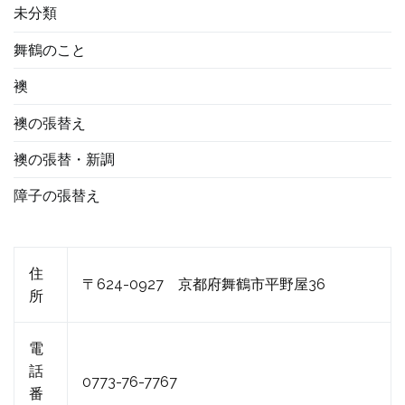
未分類
舞鶴のこと
襖
襖の張替え
襖の張替・新調
障子の張替え
住
〒624-0927 京都府舞鶴市平野屋36
所
電
話
0773-76-7767
番