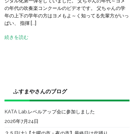
ジタル化第一弾をしていました。 父ちゃんの年代～ヨメ
代
の年代の吹奏楽コンクールのビデオです。 父ちゃんの学
の
年の上下の学年の方はヨメもよ～く知ってる先輩方がいっ
映
ぱい、 指揮 […]
像
と
続きを読む
テ
イ
ク
ア
ウ
ト
の
晩
ふすまやさんのブログ
御
飯
KATA Lab.レベルアップ会に参加しました
へ
の
2026年7月24日
２５日(土)【土曜の市・夜の市】最終日は盆踊り