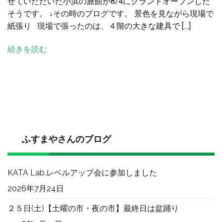
せていただいた小浜の旅館が8/4にグランドオープンした
旅
そうです。 ↓その時のブログです。 景色を見ながら現場で
館
紙張り 現場で張ったのは、４階の大きな建具で […]
が
グ
続きを読む
ラ
ン
ド
オ
ー
プ
ン
し
ふすまやさんのブログ
ま
し
KATA Lab.レベルアップ会に参加しました
た。
へ
2026年7月24日
の
２５日(土)【土曜の市・夜の市】最終日は盆踊り