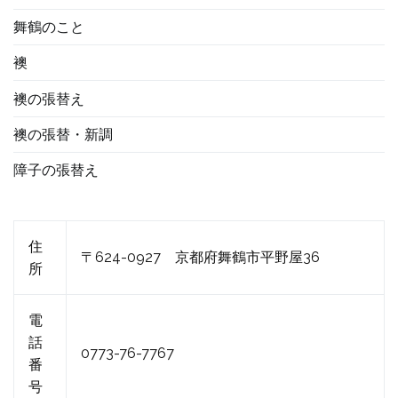
舞鶴のこと
襖
襖の張替え
襖の張替・新調
障子の張替え
住
〒624-0927 京都府舞鶴市平野屋36
所
電
話
0773-76-7767
番
号