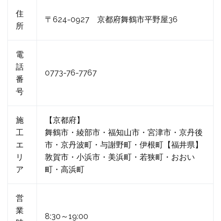
住
〒624-0927 京都府舞鶴市平野屋36
所
電
話
0773-76-7767
番
号
施
【京都府】
工
舞鶴市・綾部市・福知山市・宮津市・京丹後
エ
市・京丹波町・与謝野町・伊根町【福井県】
リ
敦賀市・小浜市・美浜町・若狭町・おおい
ア
町・高浜町
営
業
8:30～19:00