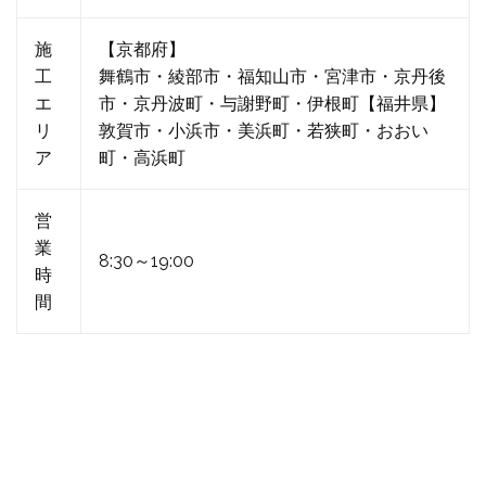
施
【京都府】
工
舞鶴市・綾部市・福知山市・宮津市・京丹後
エ
市・京丹波町・与謝野町・伊根町【福井県】
リ
敦賀市・小浜市・美浜町・若狭町・おおい
ア
町・高浜町
営
業
8:30～19:00
時
間