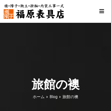
内
容
を
ス
福原表具店
襖 ふすま 障子 張替え 新調 京都 舞鶴
キ
ッ
プ
旅館の襖
ホーム
Blog
旅館の襖