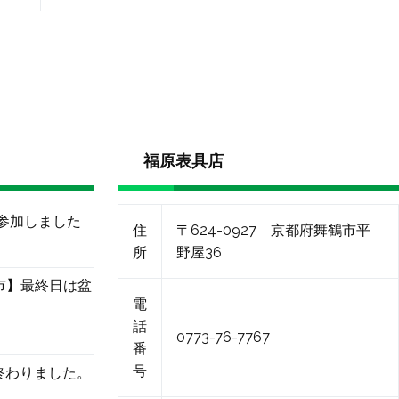
福原表具店
に参加しました
住
〒624-0927 京都府舞鶴市平
所
野屋36
市】最終日は盆
電
話
0773-76-7767
番
号
終わりました。