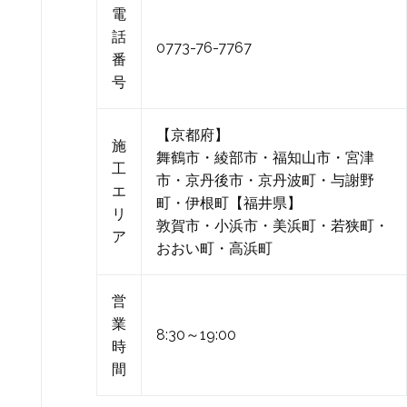
電
話
0773-76-7767
番
号
【京都府】
施
舞鶴市・綾部市・福知山市・宮津
工
市・京丹後市・京丹波町・与謝野
エ
町・伊根町【福井県】
リ
敦賀市・小浜市・美浜町・若狭町・
ア
おおい町・高浜町
営
業
8:30～19:00
時
間