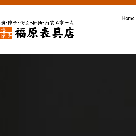
内
容
Home
を
ス
福原表具店
襖 ふすま 障子 張替え 新調 京
キ
ッ
プ