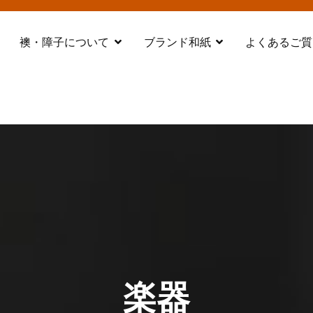
襖・障子について
ブランド和紙
よくあるご質
都 舞鶴
楽器