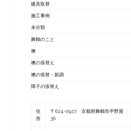
建具取替
施工事例
未分類
舞鶴のこと
襖
襖の張替え
襖の張替・新調
障子の張替え
住
〒624-0927 京都府舞鶴市平野屋
所
36