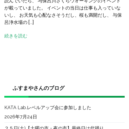
読んでいたら、 与保呂川さくらウオーキングのイベント
川
が載っていました。 イベントの当日は仕事も入っていな
さ
いし、 お天気も心配なさそうだし、桜も満開だし、 与保
く
呂浄水場の […]
ら
ウ
続きを読む
オ
ー
キ
ン
グ
に
参
加
ふすまやさんのブログ
し
て
KATA Lab.レベルアップ会に参加しました
き
ま
2026年7月24日
し
２５日(土)【土曜の市・夜の市】最終日は盆踊り