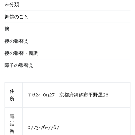
未分類
舞鶴のこと
襖
襖の張替え
襖の張替・新調
障子の張替え
住
〒624-0927 京都府舞鶴市平野屋36
所
電
話
0773-76-7767
番