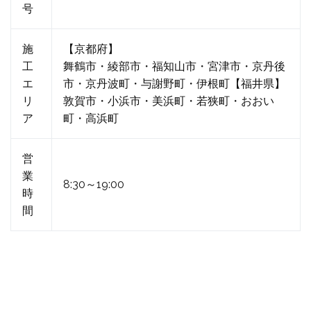
号
施
【京都府】
工
舞鶴市・綾部市・福知山市・宮津市・京丹後
エ
市・京丹波町・与謝野町・伊根町【福井県】
リ
敦賀市・小浜市・美浜町・若狭町・おおい
ア
町・高浜町
営
業
8:30～19:00
時
間