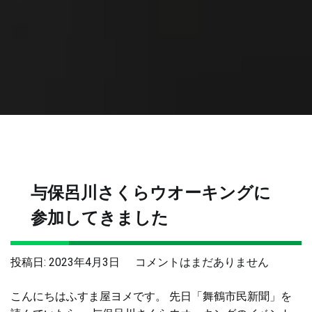
与保呂川さくらウオーキングに
参加してきました
与
投稿日:
2023年4月3日
コメントはまだありません
保
こんにちはふすま屋ヨメです。 先日「舞鶴市民新聞」を
呂