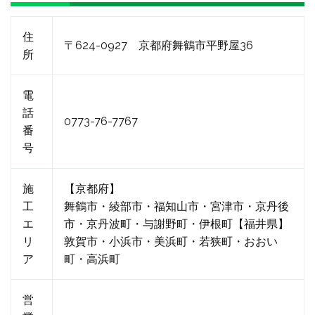
住
〒624-0927 京都府舞鶴市平野屋36
所
電
話
0773-76-7767
番
号
施
【京都府】
工
舞鶴市・綾部市・福知山市・宮津市・京丹後
エ
市・京丹波町・与謝野町・伊根町【福井県】
リ
敦賀市・小浜市・美浜町・若狭町・おおい
ア
町・高浜町
営