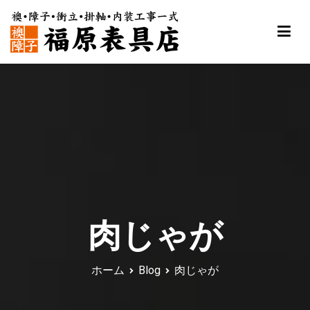
内
容
を
ス
福原表具店
襖 ふすま 障子 張替え 新調 京都 舞鶴
キ
ッ
プ
肉じゃが
ホーム
Blog
肉じゃが