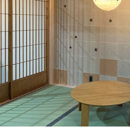
す
へ
の