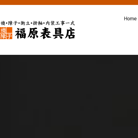
内
容
Home
を
ス
福原表具店
襖 ふすま 障子 張替え 新調 京
キ
ッ
プ