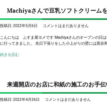
Machiyaさんで豆乳ソフトクリー
Machiya
投稿日:
2022年5月6日
コメントはまだありません
さ
こんにちは ふすま屋ヨメです Machiyaさんのオープンの
ん
に行ってきました。 先日下張りをした小上がりの壁には黒谷和紙
で
豆
続きを読む
乳
ソ
フ
ト
ク
来週開店のお店に和紙の施工のお手伝
リ
ー
ム
来
投稿日:
2022年4月26日
コメントはまだありません
を
週