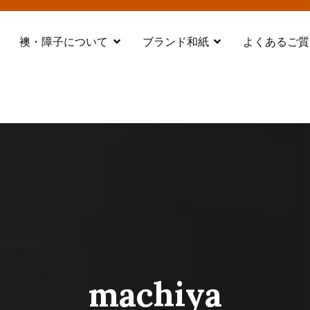
襖・障子について
ブランド和紙
よくあるご質
都 舞鶴
machiya