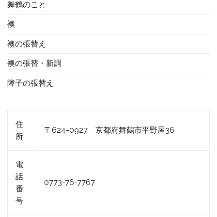
舞鶴のこと
襖
襖の張替え
襖の張替・新調
障子の張替え
住
〒624-0927 京都府舞鶴市平野屋36
所
電
話
0773-76-7767
番
号