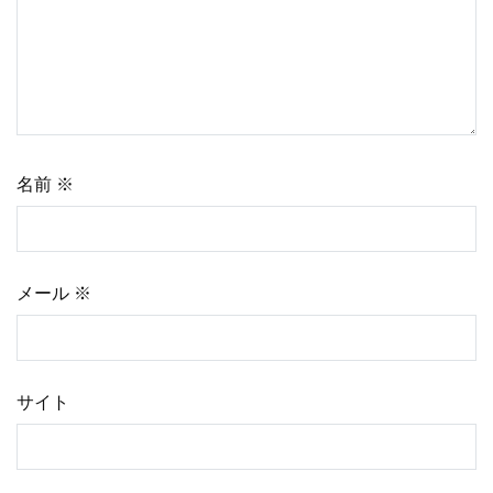
シ
ョ
ン
名前
※
メール
※
サイト