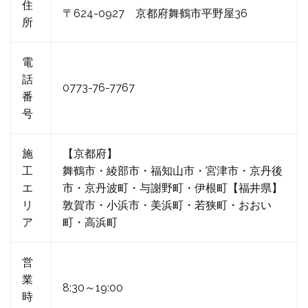
住
〒624-0927 京都府舞鶴市平野屋36
所
電
話
0773-76-7767
番
号
施
【京都府】
工
舞鶴市・綾部市・福知山市・宮津市・京丹後
エ
市・京丹波町・与謝野町・伊根町【福井県】
リ
敦賀市・小浜市・美浜町・若狭町・おおい
ア
町・高浜町
営
業
8:30～19:00
時