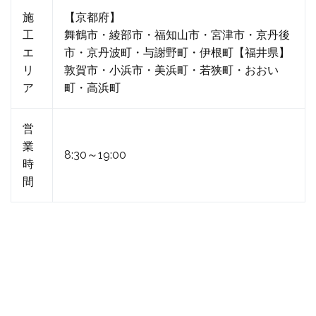
施
【京都府】
工
舞鶴市・綾部市・福知山市・宮津市・京丹後
エ
市・京丹波町・与謝野町・伊根町【福井県】
リ
敦賀市・小浜市・美浜町・若狭町・おおい
ア
町・高浜町
営
業
8:30～19:00
時
間