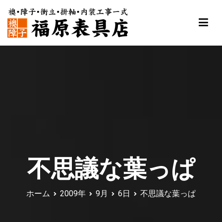
内
容
を
ス
福原表具店
襖 ふすま 障子 張替え 新調 京都 舞鶴
キ
ッ
プ
不思議な葉っぱ
ホーム
2009年
9月
6日
不思議な葉っぱ