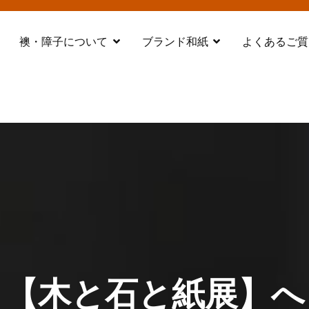
襖・障子について
ブランド和紙
よくあるご質
都 舞鶴
【木と石と紙展】へ