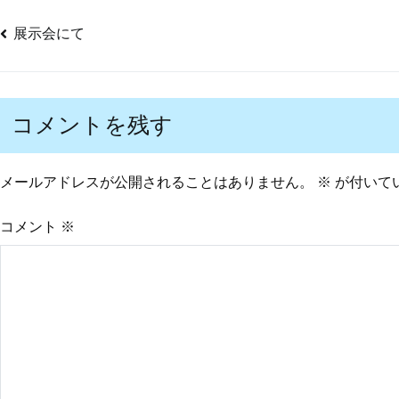
展示会にて
投
稿
コメントを残す
ナ
メールアドレスが公開されることはありません。
※
が付いて
ビ
コメント
※
ゲ
ー
シ