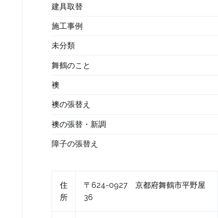
建具取替
施工事例
未分類
舞鶴のこと
襖
襖の張替え
襖の張替・新調
障子の張替え
住
〒624-0927 京都府舞鶴市平野屋
所
36