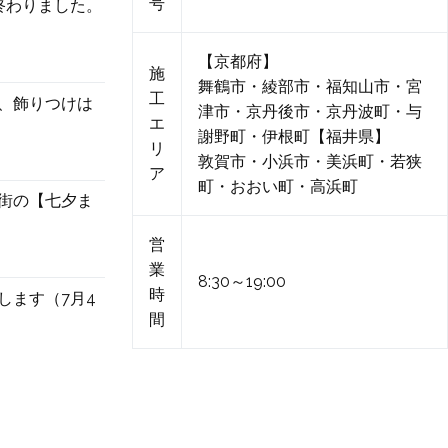
号
終わりました。
【京都府】
施
舞鶴市・綾部市・福知山市・宮
工
、飾りつけは
津市・京丹後市・京丹波町・与
エ
謝野町・伊根町【福井県】
リ
敦賀市・小浜市・美浜町・若狭
ア
町・おおい町・高浜町
街の【七夕ま
営
業
8:30～19:00
時
します（7月4
間