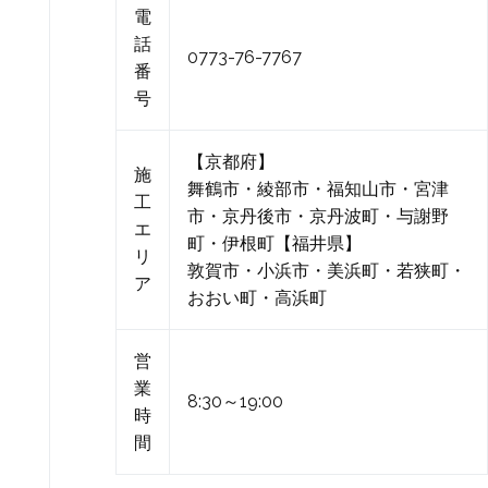
電
話
0773-76-7767
番
号
【京都府】
施
舞鶴市・綾部市・福知山市・宮津
工
市・京丹後市・京丹波町・与謝野
エ
町・伊根町【福井県】
リ
敦賀市・小浜市・美浜町・若狭町・
ア
おおい町・高浜町
営
業
8:30～19:00
時
間