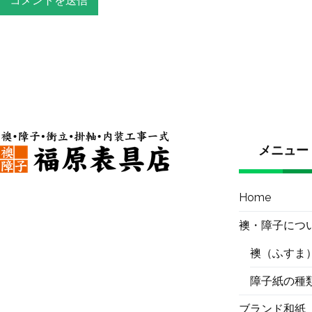
メニュー
Home
襖・障子につ
襖（ふすま
障子紙の種
ブランド和紙