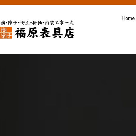
内
容
Home
を
ス
福原表具店
襖 ふすま 障子 張替え 新調 京
キ
ッ
プ