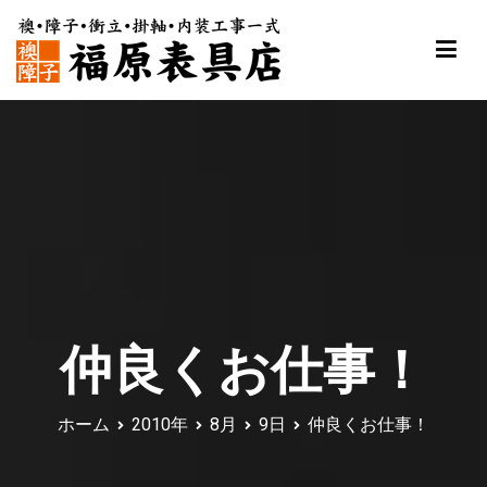
内
容
を
ス
福原表具店
襖 ふすま 障子 張替え 新調 京都 舞鶴
キ
ッ
プ
仲良くお仕事！
ホーム
2010年
8月
9日
仲良くお仕事！