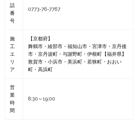
話
0773-76-7767
番
号
施
【京都府】
工
舞鶴市・綾部市・福知山市・宮津市・京丹後
エ
市・京丹波町・与謝野町・伊根町【福井県】
リ
敦賀市・小浜市・美浜町・若狭町・おおい
ア
町・高浜町
営
業
8:30～19:00
時
間