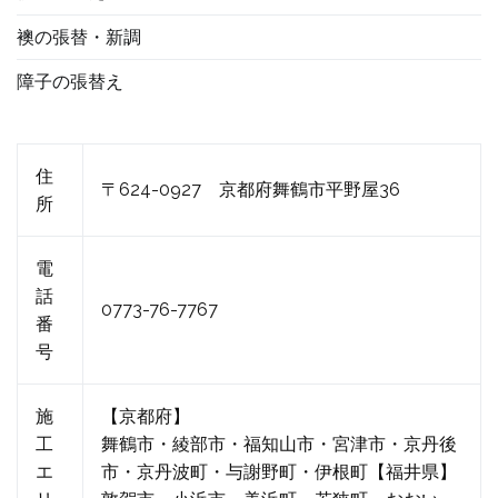
襖の張替・新調
障子の張替え
住
〒624-0927 京都府舞鶴市平野屋36
所
電
話
0773-76-7767
番
号
施
【京都府】
工
舞鶴市・綾部市・福知山市・宮津市・京丹後
エ
市・京丹波町・与謝野町・伊根町【福井県】