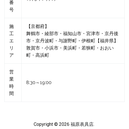
番
号
施
【京都府】
工
舞鶴市・綾部市・福知山市・宮津市・京丹後
エ
市・京丹波町・与謝野町・伊根町【福井県】
リ
敦賀市・小浜市・美浜町・若狭町・おおい
ア
町・高浜町
営
業
8:30～19:00
時
間
Copyright © 2026
福原表具店
.