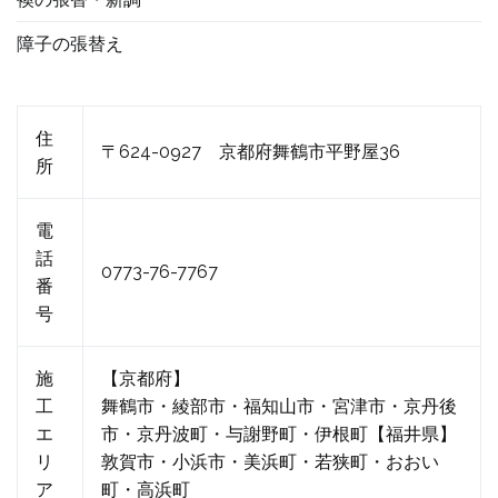
障子の張替え
住
〒624-0927 京都府舞鶴市平野屋36
所
電
話
0773-76-7767
番
号
施
【京都府】
工
舞鶴市・綾部市・福知山市・宮津市・京丹後
エ
市・京丹波町・与謝野町・伊根町【福井県】
リ
敦賀市・小浜市・美浜町・若狭町・おおい
ア
町・高浜町