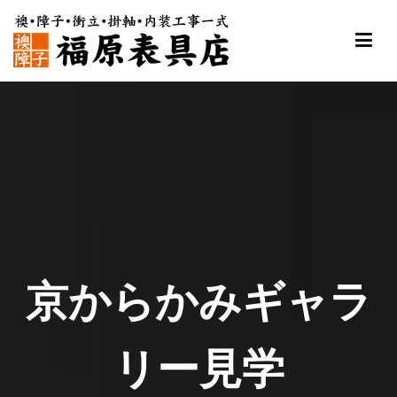
内
容
を
ス
福原表具店
襖 ふすま 障子 張替え 新調 京都 舞鶴
キ
ッ
プ
京からかみギャラ
リー見学