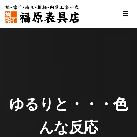
内
容
を
ス
福原表具店
襖 ふすま 障子 張替え 新調 京都 舞鶴
キ
ッ
プ
ゆるりと・・・色
んな反応