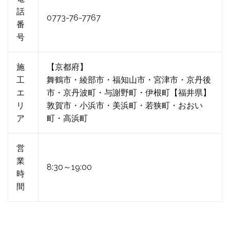
話
0773-76-7767
番
号
施
【京都府】
工
舞鶴市・綾部市・福知山市・宮津市・京丹後
エ
市・京丹波町・与謝野町・伊根町【福井県】
リ
敦賀市・小浜市・美浜町・若狭町・おおい
ア
町・高浜町
営
業
8:30～19:00
時
間