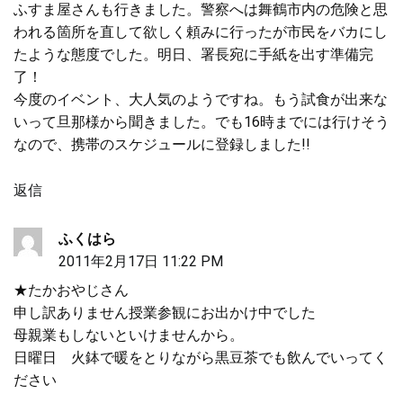
ふすま屋さんも行きました。警察へは舞鶴市内の危険と思
われる箇所を直して欲しく頼みに行ったが市民をバカにし
たような態度でした。明日、署長宛に手紙を出す準備完
了！
今度のイベント、大人気のようですね。もう試食が出来な
いって旦那様から聞きました。でも16時までには行けそう
なので、携帯のスケジュールに登録しました!!
返信
ふくはら
2011年2月17日 11:22 PM
★たかおやじさん
申し訳ありません授業参観にお出かけ中でした
母親業もしないといけませんから。
日曜日 火鉢で暖をとりながら黒豆茶でも飲んでいってく
ださい