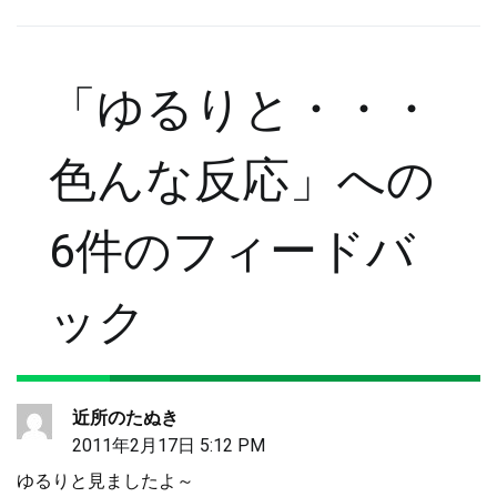
稿
「
ゆるりと・・・
ナ
色んな反応
」への
ビ
6件のフィードバ
ゲ
ック
ー
シ
近所のたぬき
2011年2月17日 5:12 PM
ョ
ゆるりと見ましたよ～