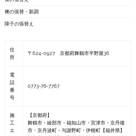
襖の張替・新調
障子の張替え
住
〒624-0927 京都府舞鶴市平野屋36
所
電
話
0773-76-7767
番
号
施
【京都府】
工
舞鶴市・綾部市・福知山市・宮津市・京丹後
エ
市・京丹波町・与謝野町・伊根町【福井県】