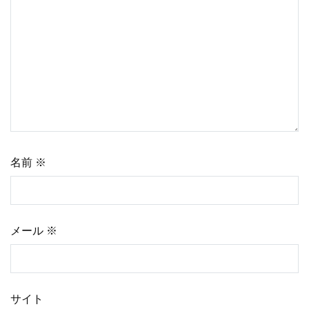
ー
シ
ョ
ン
名前
※
メール
※
サイト