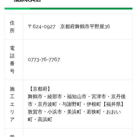
住
〒624-0927 京都府舞鶴市平野屋36
所
電
話
0773-76-7767
番
号
施
【京都府】
工
舞鶴市・綾部市・福知山市・宮津市・京丹後
エ
市・京丹波町・与謝野町・伊根町【福井県】
リ
敦賀市・小浜市・美浜町・若狭町・おおい
ア
町・高浜町