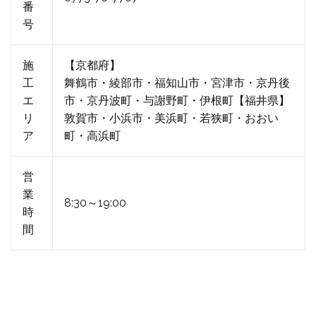
番
号
施
【京都府】
工
舞鶴市・綾部市・福知山市・宮津市・京丹後
エ
市・京丹波町・与謝野町・伊根町【福井県】
リ
敦賀市・小浜市・美浜町・若狭町・おおい
ア
町・高浜町
営
業
8:30～19:00
時
間