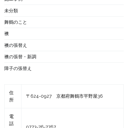
未分類
舞鶴のこと
襖
襖の張替え
襖の張替・新調
障子の張替え
住
〒624-0927 京都府舞鶴市平野屋36
所
電
話
0773-76-7767