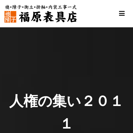
内
容
を
ス
福原表具店
襖 ふすま 障子 張替え 新調 京都 舞鶴
キ
ッ
プ
人権の集い２０１
１