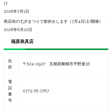
け
2026年7月1日
商店街の七夕まつりで射的をします（7月4日(土)開催）
2026年6月22日
福原表具店
住
〒624-0927 京都府舞鶴市平野屋36
所
電
話
0773-76-7767
番
号