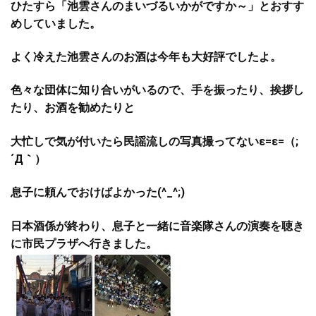
ひたすら「池雲さんのまいづるいかがですか～」とおすす
めしていました。
よく冷えた池雲さんのお酒は今年も大好評でしたよ。
色々な団体に知り合いがいるので、手を振ったり、挨拶し
たり、お酒を勧めたりと
大忙しで気が付いたら民謡流しの写真撮ってないε=ε=（;
´Д｀）
息子に頼んでおけばよかった(^_^;)
日本酒係が終わり、息子と一緒に音楽隊さんの演奏を聴き
に市民プラザへ行きました。