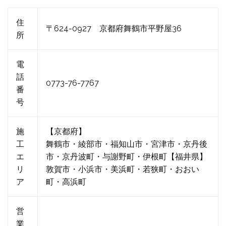
住
〒624-0927 京都府舞鶴市平野屋36
所
電
話
0773-76-7767
番
号
施
【京都府】
工
舞鶴市・綾部市・福知山市・宮津市・京丹後
エ
市・京丹波町・与謝野町・伊根町【福井県】
リ
敦賀市・小浜市・美浜町・若狭町・おおい
ア
町・高浜町
営
業