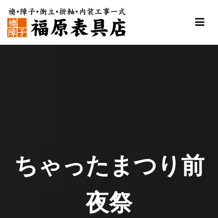
内
容
を
ス
福原表具店
襖 ふすま 障子 張替え 新調 京都 舞鶴
キ
ッ
プ
ちゃったまつり前
夜祭