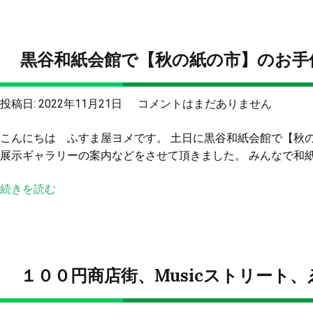
し
こ
ま
う
し
ち
黒谷和紙会館で【秋の紙の市】のお手
た
ゃ
へ
っ
の
た
黒
投稿日:
2022年11月21日
コメントはまだありません
１
谷
０
こんにちは ふすま屋ヨメです。 土日に黒谷和紙会館で【秋
和
０
展示ギャラリーの案内などをさせて頂きました。 みんなで和紙を
紙
円
会
商
続きを読む
館
店
で
街
【秋
～
の
へ
紙
１００円商店街、Musicストリート
の
の
市】
の