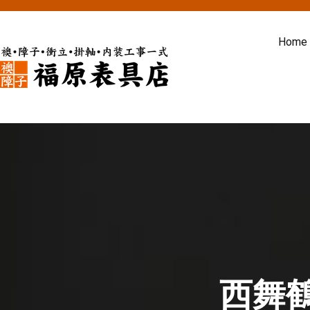
内
容
Home
を
ス
福原表具店
襖 ふすま 障子 張替え 新調 京
キ
ッ
プ
西舞