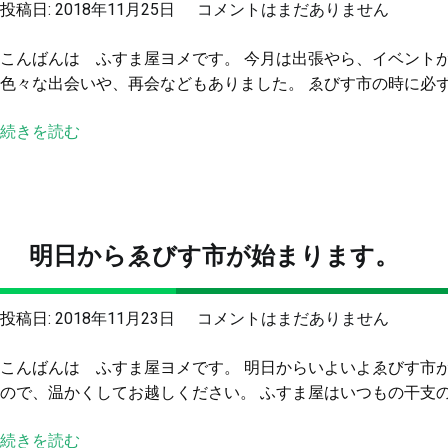
１
投稿日:
2018年11月25日
コメントはまだありません
お
０
手
こんばんは ふすま屋ヨメです。 今月は出張やら、イベント
０
伝
色々な出会いや、再会などもありました。 ゑびす市の時に必ず
円
い
商
を
続きを読む
店
さ
街、
せ
Music
て
ス
頂
ト
明日からゑびす市が始まります。
き
リ
ま
ー
し
ト、
明
投稿日:
2018年11月23日
コメントはまだありません
た
ゑ
日
へ
び
こんばんは ふすま屋ヨメです。 明日からいよいよゑびす市が
か
の
す
ので、温かくしてお越しください。 ふすま屋はいつもの干支の色
ら
市
ゑ
終
続きを読む
び