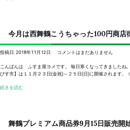
了
す
し
市
ま
が
し
始
今月は西舞鶴こうちゃった100円商店
た
ま
へ
り
の
ま
今
投稿日:
2018年11月12日
コメントはまだありません
す。
月
へ
こんばんは ふすま屋ヨメです。 毎日寒くなってきましたね。
は
の
びす市】は１１月２３日(金祝)～２５日(日)に開催されます。 
西
舞
続きを読む
鶴
こ
う
ち
ゃ
舞鶴プレミアム商品券9月15日販売
っ