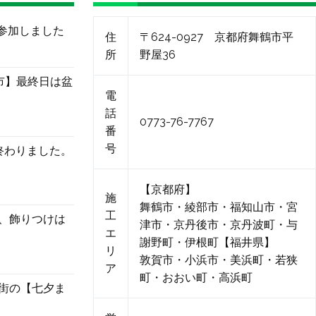
に参加しました
住
〒624-0927 京都府舞鶴市平
所
野屋36
市】最終日は盆
電
話
0773-76-7767
番
号
終わりました。
【京都府】
施
舞鶴市・綾部市・福知山市・宮
工
、飾りつけは
津市・京丹後市・京丹波町・与
エ
謝野町・伊根町【福井県】
リ
敦賀市・小浜市・美浜町・若狭
ア
町・おおい町・高浜町
街の【七夕ま