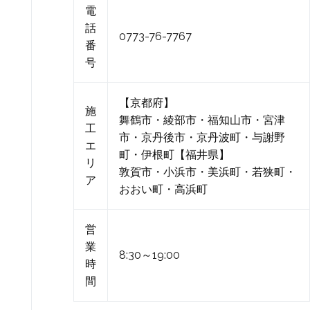
電
話
0773-76-7767
番
号
【京都府】
施
舞鶴市・綾部市・福知山市・宮津
工
市・京丹後市・京丹波町・与謝野
エ
町・伊根町【福井県】
リ
敦賀市・小浜市・美浜町・若狭町・
ア
おおい町・高浜町
営
業
8:30～19:00
時
間