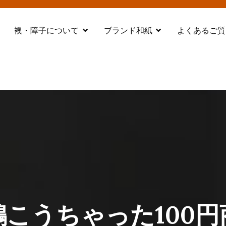
襖・障子について
ブランド和紙
よくあるご質
都 舞鶴
鶴こうちゃった100円