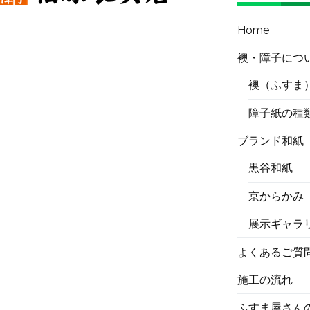
始
当
Home
店
襖・障子につ
で
も
襖（ふすま
ご
障子紙の種
利
用
ブランド和紙
い
た
黒谷和紙
だ
京からかみ
け
ま
展示ギャラ
す。
よくあるご質
へ
の
施工の流れ
ふすま屋さん