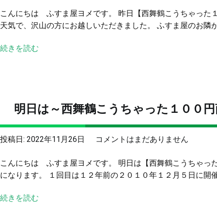
舞
こんにちは ふすま屋ヨメです。 昨日【西舞鶴こうちゃった
鶴
天気で、沢山の方にお越しいただきました。 ふすま屋のお隣がス
こ
う
続きを読む
ち
ゃ
っ
た
１
明日は～西舞鶴こうちゃった１００円
０
０
円
明
投稿日:
2022年11月26日
コメントはまだありません
商
日
店
こんにちは ふすま屋ヨメです。 明日は【西舞鶴こうちゃっ
は
街
になります。 １回目は１２年前の２０１０年１２月５日に開催さ
～
が
西
終
続きを読む
舞
了
鶴