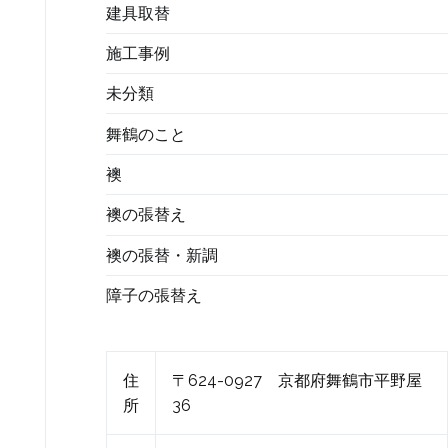
建具取替
施工事例
未分類
舞鶴のこと
襖
襖の張替え
襖の張替・新調
障子の張替え
住
〒624-0927 京都府舞鶴市平野屋
所
36