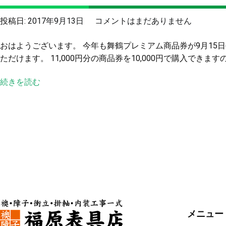
た
100
舞
投稿日:
2017年9月13日
コメントはまだありません
円
鶴
商
おはようございます。 今年も舞鶴プレミアム商品券が9月15日
プ
店
ただけます。 11,000円分の商品券を10,000円で購入できます
レ
街
ミ
＆
続きを読む
ア
ゑ
ム
び
商
す
品
市
券
へ
9
の
月
15
日
販
売
メニュー
開