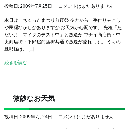
お！！
投稿日:
2009年7月25日
コメントはまだありません
晴
本日は ちゃったまつり前夜祭 夕方から、手作りみこし
れ
や民謡ながしがありますが お天気が心配です。 先程「た
て
だいま マイクのテスト中」と放送が マナイ商店街・中
き
央商店街・平野屋商店街共通で放送が流れます。 うちの
た
旦那様は、 […]
へ
の
続きを読む
微妙なお天気
微
投稿日:
2009年7月24日
コメントはまだありません
妙