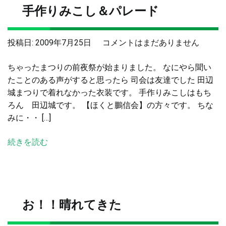
手作りみこし＆パレード
手
投稿日:
2009年7月25日
コメントはまだありません
作
ちゃったまつりの前夜祭が始まりました。 なにやら聞い
り
たことのある声がすると思ったら 司会は友達でした 田辺
み
城まつりで着れなかった衣装です。 手作りみこしはもち
こ
ろん 田辺城です。 【ほくと鵬信会】の方々です。 ちな
し
みに・・ […]
＆
パ
続きを読む
レ
ー
ド
へ
の
お！！晴れてきた