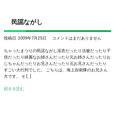
民謡ながし
民
投稿日:
2009年7月25日
コメントはまだありません
謡
ちゃったまつりの民謡ながし浴衣だったり法被だったり子
な
供だったり綺麗なお姉さんだったり元お姉さんだったりお
が
じちゃんだったりお兄さんだったり元お兄さんだったり
し
すごい大行列でした。 こちらは、海上自衛隊のお兄さん
へ
方です。 そ […]
の
続きを読む