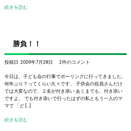
商
続きを読む
品
券
＆
抽
選
勝負！！
券
へ
の
勝
投稿日:
2009年7月28日
2件のコメント
負！！
今日は、子ども会の行事でボーリングに行ってきました。
へ
何年ぶり？ってくらい久々です。 子供会の役員さんだけ
の
では大変なので、２名が付き添い あくまでも、付き添い
ですよ。 でも付き添いで行ったはずの私ともう一人のマ
マで 「ど […]
続きを読む