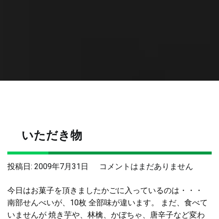
いただき物
い
投稿日:
2009年7月31日
コメントはまだありません
た
今日はお菓子を頂きましたかごに入っているのは・・・
だ
南部せんべいが、10枚 全部味が違います。 まだ、食べて
き
いませんが 焼き芋や、林檎、かぼちゃ、唐辛子など変わ
物