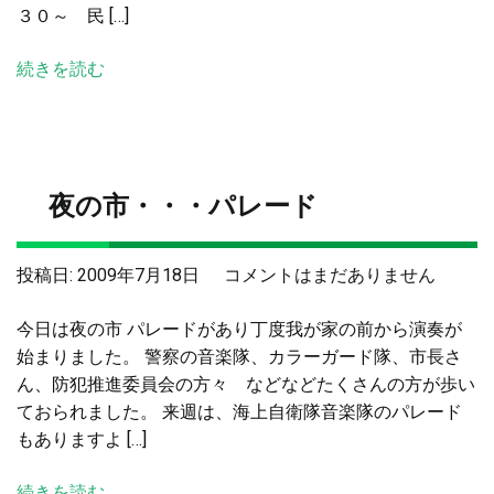
３０～ 民 […]
と
舞
続きを読む
鶴
ち
ゃ
っ
た
夜の市・・・パレード
ま
つ
り
夜
投稿日:
2009年7月18日
コメントはまだありません
前
の
夜
今日は夜の市 パレードがあり丁度我が家の前から演奏が
市・・・
祭
始まりました。 警察の音楽隊、カラーガード隊、市長さ
パ
へ
ん、防犯推進委員会の方々 などなどたくさんの方が歩い
レ
の
ておられました。 来週は、海上自衛隊音楽隊のパレード
ー
もありますよ […]
ド
へ
続きを読む