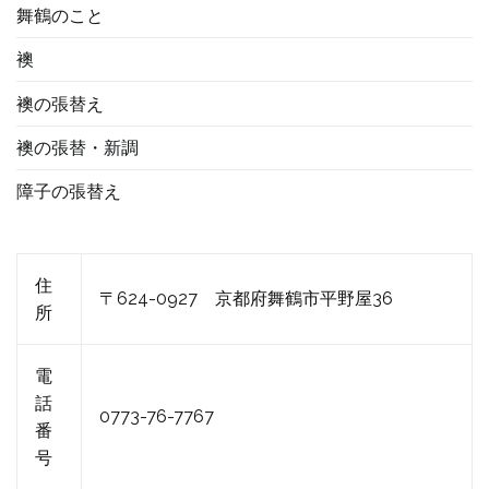
舞鶴のこと
襖
襖の張替え
襖の張替・新調
障子の張替え
住
〒624-0927 京都府舞鶴市平野屋36
所
電
話
0773-76-7767
番
号