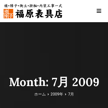
内
容
を
ス
福原表具店
襖 ふすま 障子 張替え 新調 京都 舞鶴
キ
ッ
プ
Month:
7月 2009
ホーム
2009年
7月