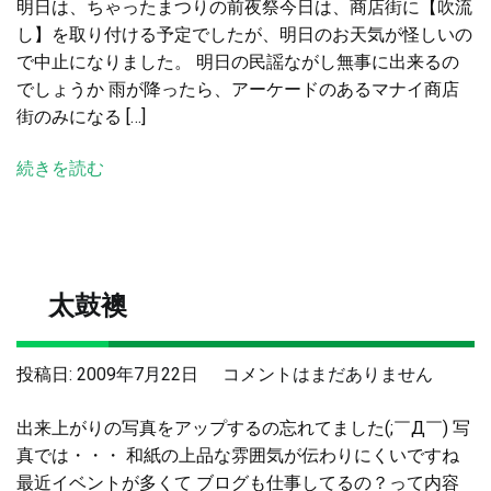
明日は、ちゃったまつりの前夜祭今日は、商店街に【吹流
な
し】を取り付ける予定でしたが、明日のお天気が怪しいの
お
で中止になりました。 明日の民謡ながし無事に出来るの
天
でしょうか 雨が降ったら、アーケードのあるマナイ商店
気
街のみになる […]
へ
の
続きを読む
太鼓襖
太
投稿日:
2009年7月22日
コメントはまだありません
鼓
出来上がりの写真をアップするの忘れてました(;￣Д￣) 写
襖
真では・・・ 和紙の上品な雰囲気が伝わりにくいですね
へ
最近イベントが多くて ブログも仕事してるの？って内容
の