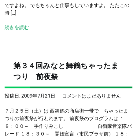
ですよね。 でもちゃんと仕事もしていますよ。 ただこの
時 […]
続きを読む
第３４回みなと舞鶴ちゃったま
つり 前夜祭
第
投稿日:
2009年7月21日
コメントはまだありません
３
７月２５日（土）は 西舞鶴の商店街一帯で ちゃったま
４
つりの前夜祭が行われます。 前夜祭のプログラムは １
回
８：００～ 手作りみこし 自衛隊音楽隊パ
み
レード １８：３０～ 開始宣言（市民プラザ前） １８：
な