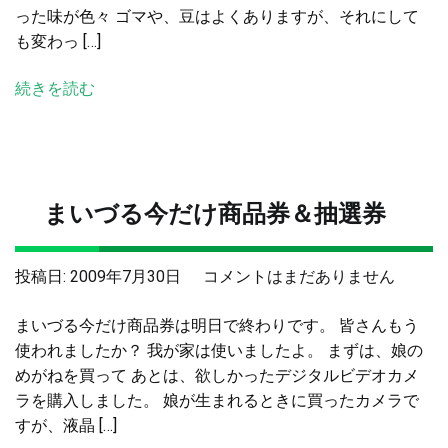
った味が色々 ゴマや、豆はよくありますが、それにして
へ
も変わっ […]
の
続きを読む
まいづる今だけ商品券＆抽選券
ま
投稿日:
2009年7月30日
コメントはまだありません
い
まいづる今だけ商品券は明日で終わりです。 皆さんもう
づ
使われましたか？ 我が家は使いましたよ。 まずは、娘の
る
めがねを買って あとは、欲しかったデジタルビデオカメ
今
ラを購入しました。 娘が生まれるときに買ったカメラで
だ
すが、液晶 […]
け