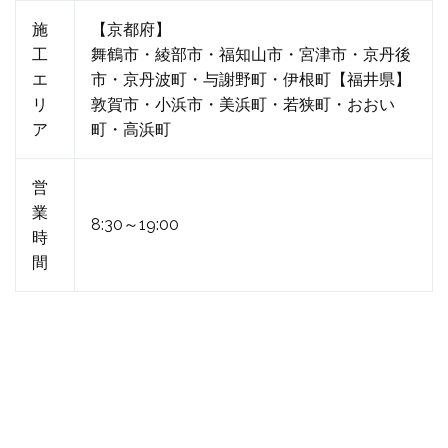
施
【京都府】
工
舞鶴市・綾部市・福知山市・宮津市・京丹後
エ
市・京丹波町・与謝野町・伊根町【福井県】
リ
敦賀市・小浜市・美浜町・若狭町・おおい
ア
町・高浜町
営
業
8:30～19:00
時
間