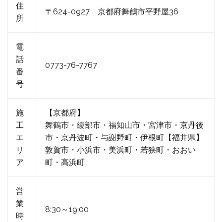
住
〒624-0927 京都府舞鶴市平野屋36
所
電
話
0773-76-7767
番
号
施
【京都府】
工
舞鶴市・綾部市・福知山市・宮津市・京丹後
エ
市・京丹波町・与謝野町・伊根町【福井県】
リ
敦賀市・小浜市・美浜町・若狭町・おおい
ア
町・高浜町
営
業
8:30～19:00
時