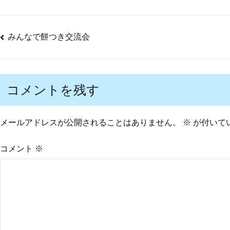
みんなで餅つき交流会
投
稿
コメントを残す
ナ
メールアドレスが公開されることはありません。
※
が付いて
ビ
コメント
※
ゲ
ー