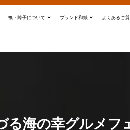
襖・障子について
ブランド和紙
よくあるご質
都 舞鶴
づる海の幸グルメフ