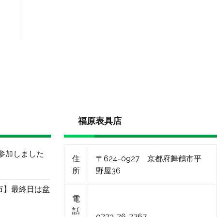
福原表具店
に参加しました
住
〒624-0927 京都府舞鶴市平
所
野屋36
市】最終日は盆
電
話
0773-76-7767