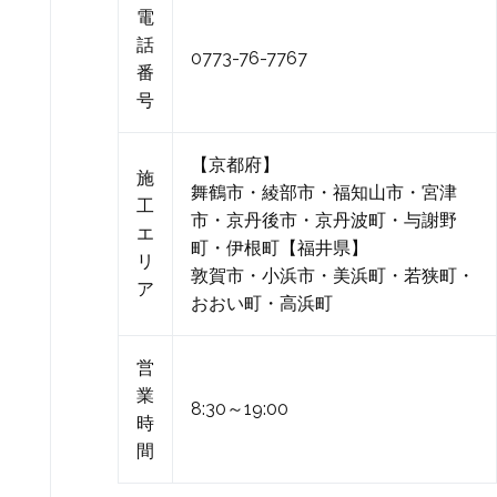
電
話
0773-76-7767
番
号
【京都府】
施
舞鶴市・綾部市・福知山市・宮津
工
市・京丹後市・京丹波町・与謝野
エ
町・伊根町【福井県】
リ
敦賀市・小浜市・美浜町・若狭町・
ア
おおい町・高浜町
営
業
8:30～19:00
時
間