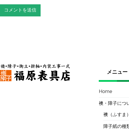
メニュー
Home
襖・障子につ
襖（ふすま
障子紙の種