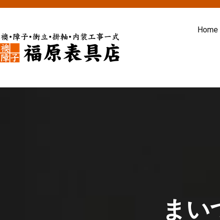
内
容
Home
を
ス
福原表具店
襖 ふすま 障子 張替え 新調 京
キ
ッ
プ
まい