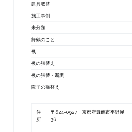
建具取替
施工事例
未分類
舞鶴のこと
襖
襖の張替え
襖の張替・新調
障子の張替え
住
〒624-0927 京都府舞鶴市平野屋
所
36