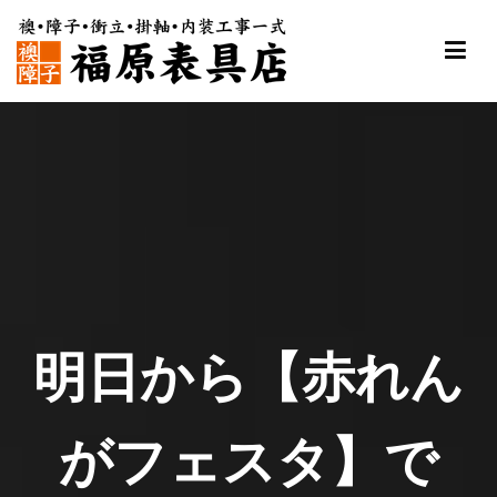
内
容
を
ス
福原表具店
襖 ふすま 障子 張替え 新調 京都 舞鶴
キ
ッ
プ
明日から【赤れん
がフェスタ】で