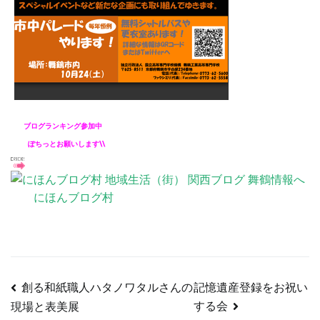
ブロ
グランキ
ング参加中
ぽちっとお願いします\\
にほんブログ村
創る和紙職人ハタノワタルさんの
記憶遺産登録をお祝い
投
する会
現場と表美展