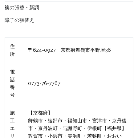
襖の張替・新調
障子の張替え
住
〒624-0927 京都府舞鶴市平野屋36
所
電
話
0773-76-7767
番
号
施
【京都府】
工
舞鶴市・綾部市・福知山市・宮津市・京丹後
エ
市・京丹波町・与謝野町・伊根町【福井県】
リ
敦賀市・小浜市・美浜町・若狭町・おおい