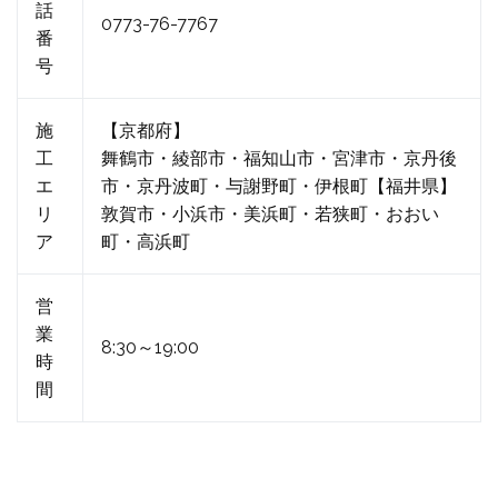
話
0773-76-7767
番
号
施
【京都府】
工
舞鶴市・綾部市・福知山市・宮津市・京丹後
エ
市・京丹波町・与謝野町・伊根町【福井県】
リ
敦賀市・小浜市・美浜町・若狭町・おおい
ア
町・高浜町
営
業
8:30～19:00
時
間