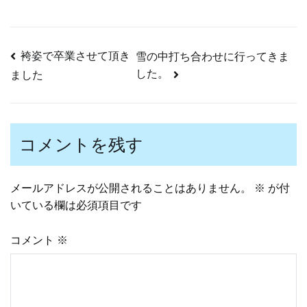
袴姿で卒業させて頂き
雪の中打ち合わせに行ってきま
投
した。
ました
稿
コメントを残す
ナ
メールアドレスが公開されることはありません。
※
が付
ビ
いている欄は必須項目です
ゲ
コメント
※
ー