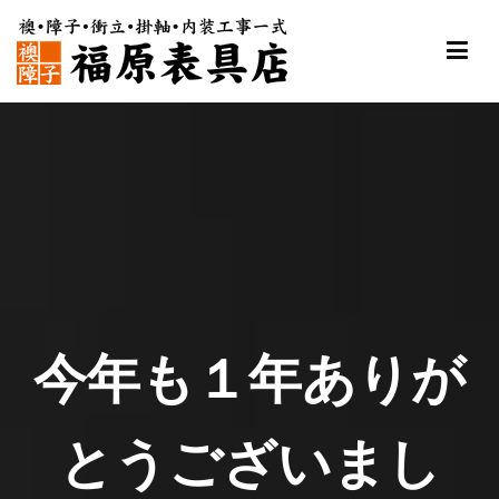
内
容
を
ス
福原表具店
襖 ふすま 障子 張替え 新調 京都 舞鶴
キ
ッ
プ
今年も１年ありが
とうございまし