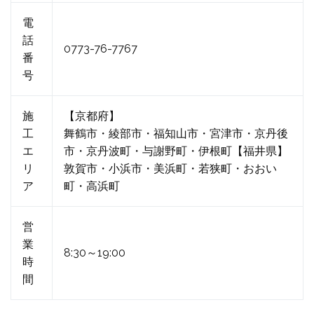
電
話
0773-76-7767
番
号
施
【京都府】
工
舞鶴市・綾部市・福知山市・宮津市・京丹後
エ
市・京丹波町・与謝野町・伊根町【福井県】
リ
敦賀市・小浜市・美浜町・若狭町・おおい
ア
町・高浜町
営
業
8:30～19:00
時
間