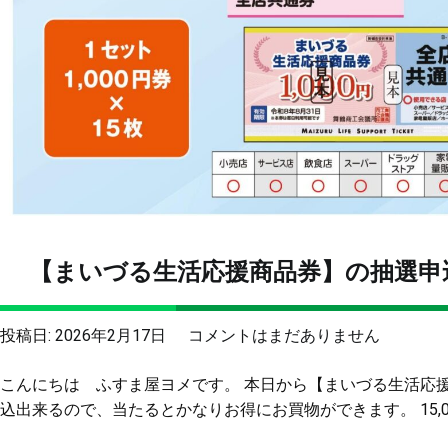
【まいづる生活応援商品券】の抽選申
【ま
投稿日:
2026年2月17日
コメントはまだありません
い
こんにちは ふすま屋ヨメです。 本日から【まいづる生活応
づ
込出来るので、当たるとかなりお得にお買物ができます。 15,000
る
生