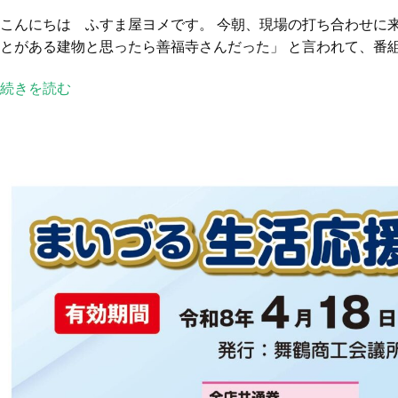
寺
こんにちは ふすま屋ヨメです。 今朝、現場の打ち合わせに
の
とがある建物と思ったら善福寺さんだった」 と言われて、番組名を
ふ
す
続きを読む
ま
が
テ
レ
ビ
に
映
っ
て
ま
し
た
へ
の