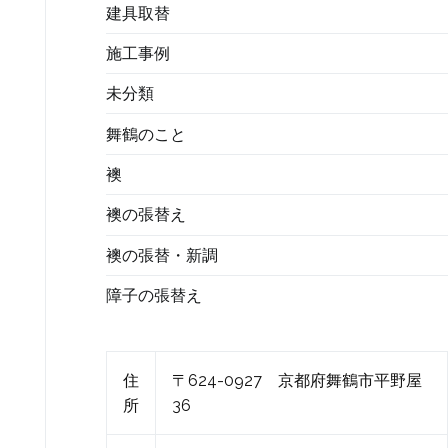
建具取替
施工事例
未分類
舞鶴のこと
襖
襖の張替え
襖の張替・新調
障子の張替え
住
〒624-0927 京都府舞鶴市平野屋
所
36