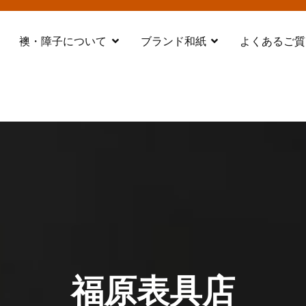
襖・障子について
ブランド和紙
よくあるご質
都 舞鶴
福原表具店