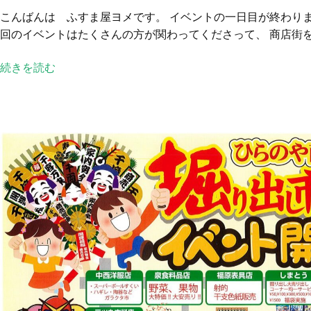
こんばんは ふすま屋ヨメです。 イベントの一日目が終わりま
の
回のイベントはたくさんの方が関わってくださって、 商店街を盛
や
商
続きを読む
店
街
掘
り
出
し
市
＆
縁
日
1
日
目
終