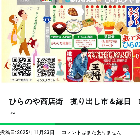
へ
の
ひらのや商店街 掘り出し市＆縁日 
～
ひ
投稿日:
2025年11月23日
コメントはまだありません
ら