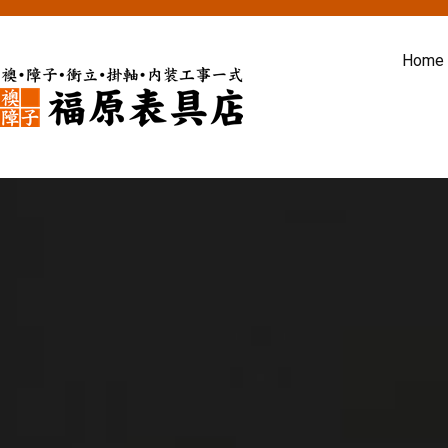
内
容
Home
を
ス
福原表具店
襖 ふすま 障子 張替え 新調 京
キ
ッ
プ