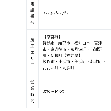
電
話
0773-76-7767
番
号
【京都府】
施
舞鶴市・綾部市・福知山市・宮津
工
市・京丹後市・京丹波町・与謝野
エ
町・伊根町【福井県】
リ
敦賀市・小浜市・美浜町・若狭町・
ア
おおい町・高浜町
営
業
8:30～19:00
時
間