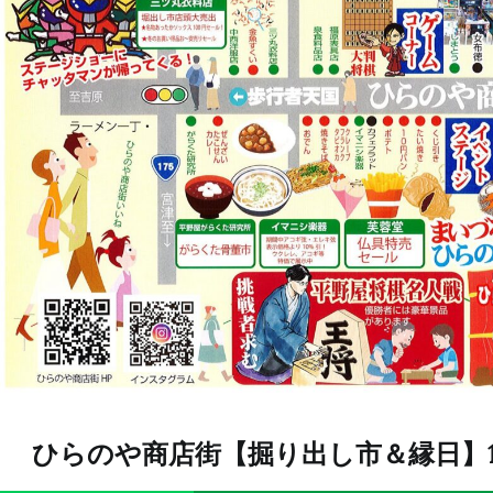
了
し
ま
し
た。
明
日
も
楽
し
い
よ
～
へ
の
ひらのや商店街【掘り出し市＆縁日】11/