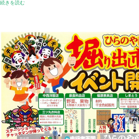
続きを読む
活
応
援
商
品
券】
の
抽
選
申
込
が
始
ま
り
ま
し
た