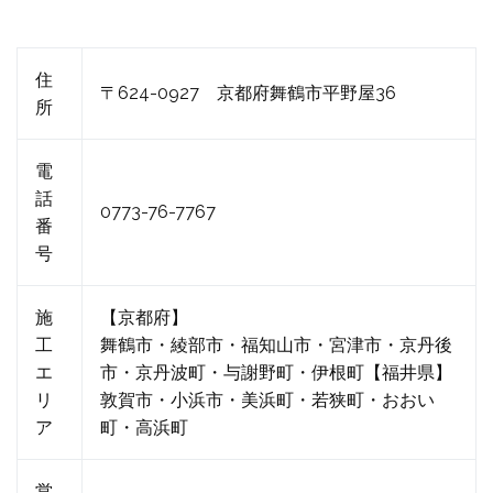
住
〒624-0927 京都府舞鶴市平野屋36
所
電
話
0773-76-7767
番
号
施
【京都府】
工
舞鶴市・綾部市・福知山市・宮津市・京丹後
エ
市・京丹波町・与謝野町・伊根町【福井県】
リ
敦賀市・小浜市・美浜町・若狭町・おおい
ア
町・高浜町
営