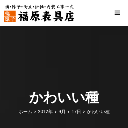
内
容
を
ス
福原表具店
襖 ふすま 障子 張替え 新調 京都 舞鶴
キ
ッ
プ
かわいい種
ホーム
2012年
9月
17日
かわいい種