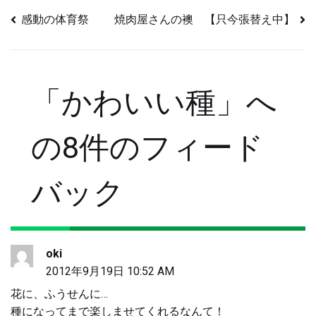
感動の体育祭
焼肉屋さんの襖 【只今張替え中】
投
稿
「
かわいい種
」へ
ナ
の8件のフィード
ビ
バック
ゲ
ー
oki
2012年9月19日 10:52 AM
シ
花に、ふうせんに…
種になってまで楽しませてくれるなんて！