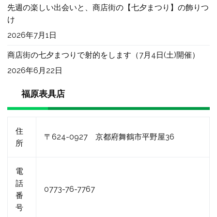
先週の楽しい出会いと、商店街の【七夕まつり】の飾りつ
け
2026年7月1日
商店街の七夕まつりで射的をします（7月4日(土)開催）
2026年6月22日
福原表具店
住
〒624-0927 京都府舞鶴市平野屋36
所
電
話
0773-76-7767
番
号